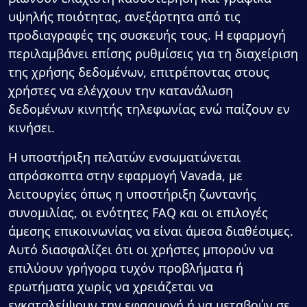
υψηλής ποιότητας, ανεξάρτητα από τις
προδιαγραφές της συσκευής τους. Η εφαρμογή
περιλαμβάνει επίσης ρυθμίσεις για τη διαχείριση
της χρήσης δεδομένων, επιτρέποντας στους
χρήστες να ελέγχουν την κατανάλωση
δεδομένων κινητής τηλεφωνίας ενώ παίζουν εν
κινήσει.
Η υποστήριξη πελατών ενσωματώνεται
απρόσκοπτα στην εφαρμογή Vavada, με
λειτουργίες όπως η υποστήριξη ζωντανής
συνομιλίας, οι ενότητες FAQ και οι επιλογές
άμεσης επικοινωνίας να είναι άμεσα διαθέσιμες.
Αυτό διασφαλίζει ότι οι χρήστες μπορούν να
επιλύουν γρήγορα τυχόν προβλήματα ή
ερωτήματα χωρίς να χρειάζεται να
εγκαταλείψουν την εφαρμογή ή να μεταβούν σε