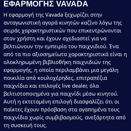
ΕΦΑΡΜΟΓΉΣ VAVADA
Η εφαρμογή της Vavada ξεχωρίζει στην
ανταγωνιστική αγορά κινητών καζίνο λόγω της
σειράς χαρακτηριστικών που επικεντρώνονται
στον χρήστη και έχουν σχεδιαστεί για να
βελτιώνουν την εμπειρία του παιχνιδιού. Ένα
από τα πιο αξιοσημείωτα χαρακτηριστικά είναι η
ολοκληρωμένη βιβλιοθήκη παιχνιδιών της
εφαρμογής, η οποία περιλαμβάνει μια μεγάλη
ποικιλία από κουλοχέρηδες, επιτραπέζια
παιχνίδια και επιλογές live dealer, όλα
βελτιστοποιημένα για παιχνίδι μέσω κινητού.
Αυτή η εκτεταμένη επιλογή διασφαλίζει ότι οι
παίκτες έχουν πρόσβαση στα αγαπημένα τους
παιχνίδια χωρίς συμβιβασμούς, ανεξάρτητα από
τη συσκευή τους.