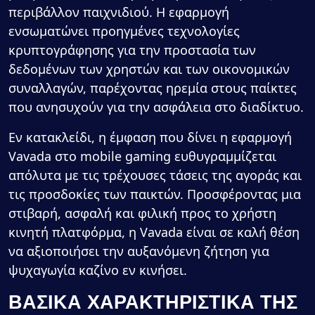
περιβάλλον παιχνιδιού. Η εφαρμογή
ενσωματώνει προηγμένες τεχνολογίες
κρυπτογράφησης για την προστασία των
δεδομένων των χρηστών και των οικονομικών
συναλλαγών, παρέχοντας ηρεμία στους παίκτες
που ανησυχούν για την ασφάλεια στο διαδίκτυο.
Εν κατακλείδι, η έμφαση που δίνει η εφαρμογή
Vavada στο mobile gaming ευθυγραμμίζεται
απόλυτα με τις τρέχουσες τάσεις της αγοράς και
τις προσδοκίες των παικτών. Προσφέροντας μια
στιβαρή, ασφαλή και φιλική προς το χρήστη
κινητή πλατφόρμα, η Vavada είναι σε καλή θέση
να αξιοποιήσει την αυξανόμενη ζήτηση για
ψυχαγωγία καζίνο εν κινήσει.
ΒΑΣΙΚΆ ΧΑΡΑΚΤΗΡΙΣΤΙΚΆ ΤΗΣ