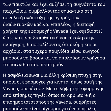
των παικτών και έχει αυξήσει τη συχνότητα του
παιχνιδιού, συμβάλλοντας σημαντικά στη
συνολική ανάπτυξη της αγοράς των
διαδικτυακών καζίνο. Επιπλέον, η διεπαφή
χρήστη της εφαρμογής Vavada έχει σχεδιαστεί
ώστε να είναι διαισθητική και εύκολη στην
πλοήγηση, διασφαλίζοντας ότι ακόμη και οι
αρχάριοι στα τυχερά παιχνίδια μέσω κινητού
μπορούν να βρουν και να απολαύσουν γρήγορα
τα παιχνίδια που προτιμούν.
Η ασφάλεια είναι μια άλλη κρίσιμη πτυχή στην
οποία οι εφαρμογές για κινητά, όπως αυτή της
Vavada, υπερέχουν. Με τη λήψη της εφαρμογής
από επίσημες πηγές, όπως το App Store ή ο
επίσημος ιστότοπος της Vavada, οι χρήστες
μπορούν να είναι σίγουροι για ένα ασφαλές