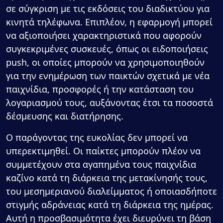
σε σύγκριση με τις εκδόσεις του διαδικτύου για
κινητά τηλέφωνα. Επιπλέον, η εφαρμογή μπορεί
να αξιοποιήσει χαρακτηριστικά που αφορούν
συγκεκριμένες συσκευές, όπως οι ειδοποιήσεις
push, οι οποίες μπορούν να χρησιμοποιηθούν
για την ενημέρωση των παικτών σχετικά με νέα
παιχνίδια, προσφορές ή την κατάσταση του
λογαριασμού τους, αυξάνοντας έτσι τα ποσοστά
δέσμευσης και διατήρησης.
Ο παράγοντας της ευκολίας δεν μπορεί να
υπερεκτιμηθεί. Οι παίκτες μπορούν πλέον να
συμμετέχουν στα αγαπημένα τους παιχνίδια
καζίνο κατά τη διάρκεια της μετακίνησής τους,
του μεσημεριανού διαλείμματος ή οποιασδήποτε
στιγμής αδράνειας κατά τη διάρκεια της ημέρας.
Αυτή η προσβασιμότητα έχει διευρύνει τη βάση