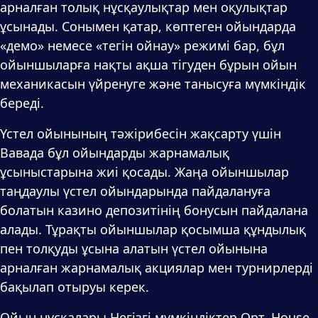
арналған толық нұсқаулықтар мен оқулықтар
ұсынады. Сонымен қатар, көптеген ойындарда
«демо» немесе «тегін ойнау» режимі бар, бұл
ойыншыларға нақты ақша тігуден бұрын ойын
механикасын үйренуге және танысуға мүмкіндік
береді.
Үстел ойынының тәжірибесін жақсарту үшін
Вавада бұл ойындарды жарнамалық
ұсыныстарына жиі қосады. Жаңа ойыншылар
таңдаулы үстел ойындарында пайдалануға
болатын казино депозитінің бонусын пайдалана
алады. Тұрақты ойыншылар қосымша құндылық
пен толқуды ұсына алатын үстел ойынына
арналған жарнамалық акциялар мен турнирлерді
бақылап отыруы керек.
Ойын нұсқалары Негізгі мүмкіндіктер Орт. House