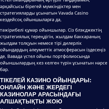
әрқайсысы бірегей мүмкіндіктер мен
стратегияларды ұсынатын Vavada Casino
кездейсоқ ойыншыларға да,
тәжірибелі құмар ойыншылар. Сіз блэкджектің
стратегиялық тереңдігін, жылдам баккараның
жылдам толқуын немесе тірі дилерлік
ойындардың әлеуметтік атмосферасын іздесеңіз
де, Вавада үстел ойыны портфолиосында
ойыншылардың кез келген түрін ұсынатын нәрсе
бар.
ТІКЕЛЕЙ КАЗИНО ОЙЫНДАРЫ:
ОНЛАЙН ЖӘНЕ ЖЕРДЕГІ
КАЗИНОЛАР АРАСЫНДАҒЫ
АЛШАҚТЫҚТЫ ЖОЮ