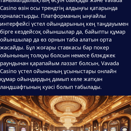
Casino өзін осы трендтің алдыңғы қатарында
орналастырды. Платформаның ыңғайлы
интерфейсі үстел ойындарының кең таңдауымен
бірге кездейсоқ ойыншылар да, байыпты құмар
ойыншылар да өз орнын таба алатын орта
жасайды. Бұл жоғары ставкасы бар покер
ойынының толқуы болсын немесе блэкджек
раундынан қарапайым ләззат болсын, Vavada
Casino үстел ойынының ұсыныстары онлайн
құмар ойындардың дамып келе жатқан
ландшафтының куәсі болып табылады.