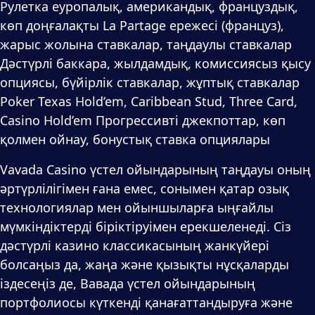
Рулетка еуропалық, американдық, француздық,
көп доңғалақты La Partage ережесі (француз),
жарыс жолына ставкалар, таңдаулы ставкалар
Дәстүрлі баккара, жылдамдық, комиссиясыз қысу
опциясы, бүйірлік ставкалар, жұптық ставкалар
Poker Texas Hold’em, Caribbean Stud, Three Card,
Casino Hold’em Прогрессивті джекпоттар, көп
қолмен ойнау, бонустық ставка опциялары
Vavada Casino үстел ойындарының таңдауы оның
әртүрлілігімен ғана емес, сонымен қатар озық
технологиялар мен ойыншыларға ыңғайлы
мүмкіндіктерді біріктіруімен ерекшеленеді. Сіз
дәстүрлі казино классикасының жанкүйері
болсаңыз да, жаңа және қызықты нұсқаларды
іздесеңіз де, Вавада үстел ойындарының
портфолиосы күткенді қанағаттандыруға және