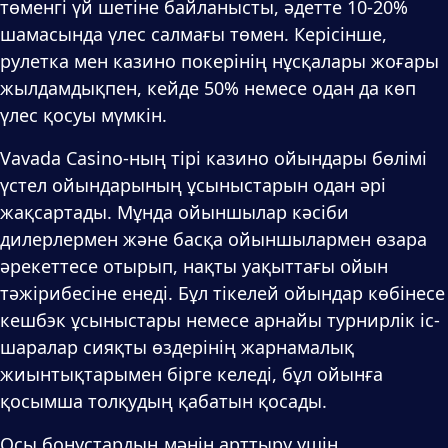
төменгі үй шетіне байланысты, әдетте 10-20%
шамасында үлес салмағы төмен. Керісінше,
рулетка мен казино покерінің нұсқалары жоғары
жылдамдықпен, кейде 50% немесе одан да көп
үлес қосуы мүмкін.
Vavada Casino-ның тірі казино ойындары бөлімі
үстел ойындарының ұсыныстарын одан әрі
жақсартады. Мұнда ойыншылар кәсіби
дилерлермен және басқа ойыншылармен өзара
әрекеттесе отырып, нақты уақыттағы ойын
тәжірибесіне енеді. Бұл тікелей ойындар көбінесе
кешбэк ұсыныстары немесе арнайы турнирлік іс-
шаралар сияқты өздерінің жарнамалық
жиынтықтарымен бірге келеді, бұл ойынға
қосымша толқудың қабатын қосады.
Осы бонустардың мәнін арттыру үшін