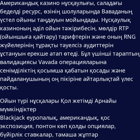
Американдық казино нұсқаулығы, саладағы
беделді ресурс, өзінің шолуларында Ваваданың
үстел ойыны таңдауын мойындады. Нұсқаулық
казиноның әділ ойын тәжірибесін, мөлдір RTP
(ойыншыға қайтару) тарифтерін және оның RNG
жүйелерінің тұрақты тәуелсіз аудиттерін
ұстануын ерекше атап өтеді. Бұл үшінші тараптың
валидациясы Vavada операцияларына
сенімділіктің қосымша қабатын қосады және
пайдаланушының оң пікіріне айтарлықтай үлес
қосты.
Ойын түрі нұсқалары Қол жетімді Арнайы
мүмкіндіктер
Blackjack еуропалық, американдық, қос
экспозиция, понтон көп қолды опциялар,
бүйірлік ставкалар, тамаша жұптар