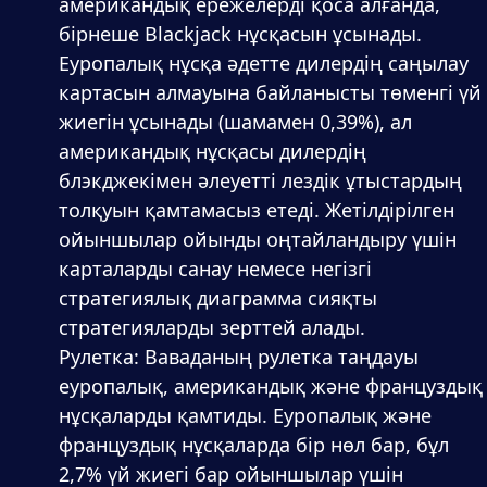
американдық ережелерді қоса алғанда,
бірнеше Blackjack нұсқасын ұсынады.
Еуропалық нұсқа әдетте дилердің саңылау
картасын алмауына байланысты төменгі үй
жиегін ұсынады (шамамен 0,39%), ал
американдық нұсқасы дилердің
блэкджекімен әлеуетті лездік ұтыстардың
толқуын қамтамасыз етеді. Жетілдірілген
ойыншылар ойынды оңтайландыру үшін
карталарды санау немесе негізгі
стратегиялық диаграмма сияқты
стратегияларды зерттей алады.
Рулетка: Ваваданың рулетка таңдауы
еуропалық, американдық және француздық
нұсқаларды қамтиды. Еуропалық және
француздық нұсқаларда бір нөл бар, бұл
2,7% үй жиегі бар ойыншылар үшін