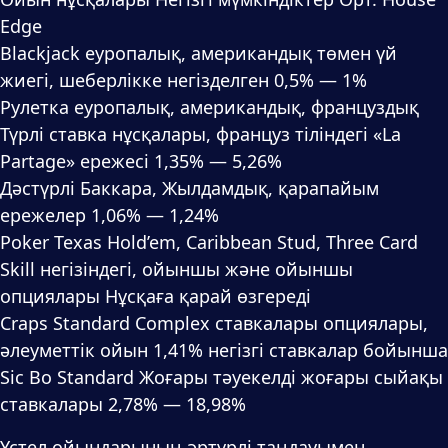
Edge
Blackjack еуропалық, американдық төмен үй
жиегі, шеберлікке негізделген 0,5% — 1%
Рулетка еуропалық, американдық, француздық
Түрлі ставка нұсқалары, француз тіліндегі «La
Partage» ережесі 1,35% — 5,26%
Дәстүрлі Баккара, Жылдамдық, қарапайым
ережелер 1,06% — 1,24%
Poker Texas Hold’em, Caribbean Stud, Three Card
Skill негізіндегі, ойыншы және ойыншы
опциялары Нұсқаға қарай өзгереді
Craps Standard Complex ставкалары опциялары,
әлеуметтік ойын 1,41% негізгі ставкалар бойынша
Sic Bo Standard Жоғары тәуекелді жоғары сыйақы
ставкалары 2,78% — 18,98%
Үстел ойындарының әртүрлі таңдауымен,