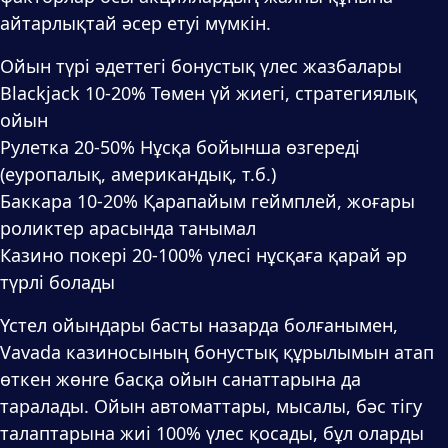
айтарлықтай әсер етуі мүмкін.
Ойын түрі әдеттегі бонустық үлес жазбалары
Blackjack 10-20% Төмен үй жиегі, стратегиялық
ойын
Рулетка 20-50% Нұсқа бойынша өзгереді
(еуропалық, американдық, т.б.)
Баккара 10-20% Қарапайым геймплей, жоғары
роликтер арасында танымал
Казино покері 20-100% үлесі нұсқаға қарай әр
түрлі болады
Үстел ойындары басты назарда болғанымен,
Vavada казиносының бонустық құрылымын атап
өткен жөнre басқа ойын санаттарына да
таралады. Ойын автоматтары, мысалы, бәс тігу
талаптарына жиі 100% үлес қосады, бұл оларды