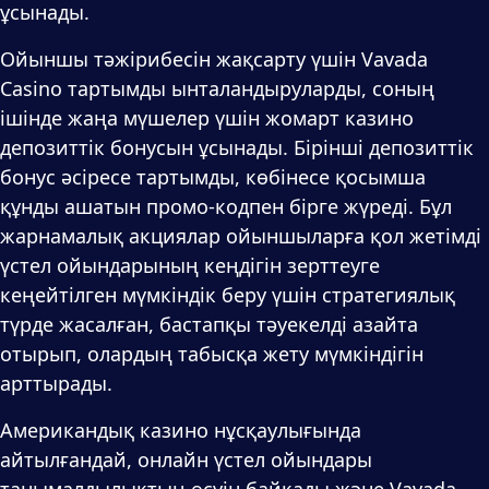
ұсынады.
Ойыншы тәжірибесін жақсарту үшін Vavada
Casino тартымды ынталандыруларды, соның
ішінде жаңа мүшелер үшін жомарт казино
депозиттік бонусын ұсынады. Бірінші депозиттік
бонус әсіресе тартымды, көбінесе қосымша
құнды ашатын промо-кодпен бірге жүреді. Бұл
жарнамалық акциялар ойыншыларға қол жетімді
үстел ойындарының кеңдігін зерттеуге
кеңейтілген мүмкіндік беру үшін стратегиялық
түрде жасалған, бастапқы тәуекелді азайта
отырып, олардың табысқа жету мүмкіндігін
арттырады.
Американдық казино нұсқаулығында
айтылғандай, онлайн үстел ойындары
танымалдылықтың өсуін байқады және Vavada