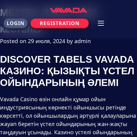
МЕСЯЦ:
ИЮЛЬ 2024
LOGIN
REGISTRATION
КЕСТЕЛЕР
Posted on
29 июля, 2024
by
admin
DISCOVER TABELS VAVADA
КАЗИНО: ҚЫЗЫҚТЫ ҮСТЕЛ
ОЙЫНДАРЫНЫҢ ӘЛЕМІ
Vavada Casino өзін онлайн құмар ойын
индустриясының көрнекті ойыншысы ретінде
көрсетті, ол ойыншылардың әртүрлі қалауларына
жауап беретін үстел ойындарының жан-жақты
таңдауын ұсынады. Казино үстелі ойындарының