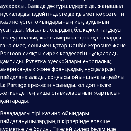
аударады. Вавада дәстүршілдерге де, жаңашыл
нұсқаларды іздейтіндерге де қызмет көрсететін
казино үстел ойындарының кең ауқымын
ұсынады. Мысалы, олардың блэкджек таңдауы
тек еуропалық және американдық нұсқаларды
ғана емес, сонымен қатар Double Exposure және
Pontoon сияқты сирек кездесетін нұсқаларды
қамтиды. Рулетка әуесқойлары еуропалық,
американдық және француздық нұсқаларды
пайдалана алады, соңғысы ойыншыға ыңғайлы
La Partage ережесін ұсынады, ол доп нөлге
жеткенде тең ақша ставкаларының жартысын
қайтарады.
Вавададағы тірі казино ойындары
пайдаланушылардың пікірлерінде ерекше
құрметке ие болды. Тікелей дилер бөлімінде