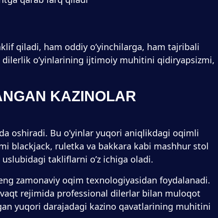
aklif qiladi, ham oddiy o’yinchilarga, ham tajribali
ilerlik o’yinlarining ijtimoiy muhitini qidiryapsizmi,
LANGAN KAZINOLAR
ada oshiradi. Bu o’yinlar yuqori aniqlikdagi oqimli
limi blackjack, ruletka va bakkara kabi mashhur stol
slubidagi takliflarni o’z ichiga oladi.
hun eng zamonaviy oqim texnologiyasidan foydalanadi.
al vaqt rejimida professional dilerlar bilan muloqot
angan yuqori darajadagi kazino qavatlarining muhitini