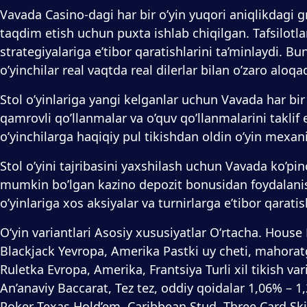
Vavada Casino-dagi har bir o’yin yuqori aniqlikdagi gra
taqdim etish uchun puxta ishlab chiqilgan. Tafsilotla
strategiyalariga e’tibor qaratishlarini ta’minlaydi. B
o’yinchilar real vaqtda real dilerlar bilan o’zaro aloq
Stol o’yinlariga yangi kelganlar uchun Vavada har bir
qamrovli qo’llanmalar va o’quv qo’llanmalarini taklif
o’yinchilarga haqiqiy pul tikishdan oldin o’yin mexan
Stol o’yini tajribasini yaxshilash uchun Vavada ko’pinc
mumkin bo’lgan kazino depozit bonusidan foydalanis
o’yinlariga xos aksiyalar va turnirlarga e’tibor qaratis
Oʻyin variantlari Asosiy xususiyatlar Oʻrtacha. House
Blackjack Yevropa, Amerika Pastki uy cheti, mahora
Ruletka Evropa, Amerika, Frantsiya Turli xil tikish va
An’anaviy Baccarat, Tez tez, oddiy qoidalar 1,06% – 1
Poker Texas Hold’em, Caribbean Stud, Three Card Skill