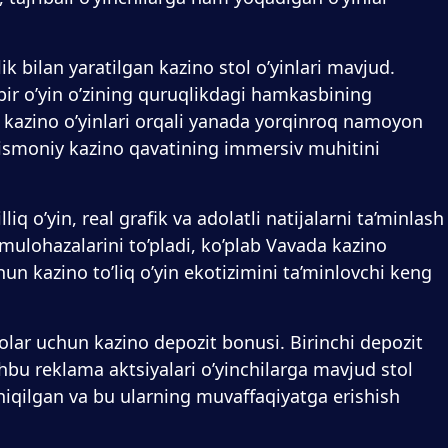
k bilan yaratilgan kazino stol o’yinlari mavjud.
bir o’yin o’zining quruqlikdagi hamkasbining
li kazino o’yinlari orqali yanada yorqinroq namoyon
a jismoniy kazino qavatining immersiv muhitini
iq o’yin, real grafik va adolatli natijalarni ta’minlash
-mulohazalarini to’pladi, ko’plab Vavada kazino
uchun kazino to’liq o’yin ekotizimini ta’minlovchi keng
zolar uchun kazino depozit bonusi. Birinchi depozit
hbu reklama aktsiyalari o’yinchilarga mavjud stol
chiqilgan va bu ularning muvaffaqiyatga erishish