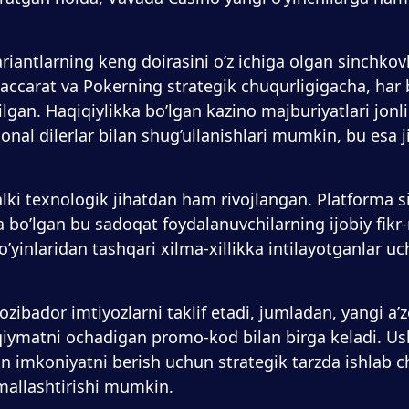
iantlarning keng doirasini o’z ichiga olgan sinchkovli
Baccarat va Pokerning strategik chuqurligigacha, har 
ilgan. Haqiqiylikka bo’lgan kazino majburiyatlari jon
ssional dilerlar bilan shug’ullanishlari mumkin, bu es
lki texnologik jihatdan ham rivojlangan. Platforma sill
a bo’lgan bu sadoqat foydalanuvchilarning ijobiy fikr
ol o’yinlaridan tashqari xilma-xillikka intilayotganlar 
ozibador imtiyozlarni taklif etadi, jumladan, yangi a’
 qiymatni ochadigan promo-kod bilan birga keladi. Us
gan imkoniyatni berish uchun strategik tarzda ishlab 
imallashtirishi mumkin.