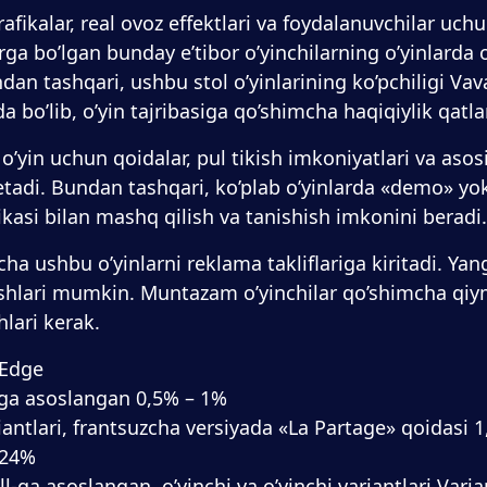
fikalar, real ovoz effektlari va foydalanuvchilar uchun 
rga bo’lgan bunday e’tibor o’yinchilarning o’yinlarda 
undan tashqari, ushbu stol o’yinlarining ko’pchiligi Va
ada bo’lib, o’yin tajribasiga qo’shimcha haqiqiylik qat
 o’yin uchun qoidalar, pul tikish imkoniyatlari va aso
 etadi. Bundan tashqari, ko’plab o’yinlarda «demo» yo
ikasi bilan mashq qilish va tanishish imkonini beradi.
ha ushbu o’yinlarni reklama takliflariga kiritadi. Yangi
hlari mumkin. Muntazam o’yinchilar qo’shimcha qiym
hlari kerak.
 Edge
tga asoslangan 0,5% – 1%
riantlari, frantsuzcha versiyada «La Partage» qoidasi 
,24%
-ga asoslangan, o’yinchi va o’yinchi variantlari Varia