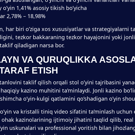
 o’yin 1,41% asosiy tikish bo’yicha
lar 2,78% – 18,98%
n, har biri o’ziga xos xususiyatlar va strategiyalarni t
ini, tezkor bakkaraning tezkor hayajonini yoki jonli d
taklif qiladigan narsa bor.
ONLAYN VA QURUQLIKKA ASOS
TARAF ETISH
lovini taklif qilish orqali stol o’yini tajribasini yan
 haqiqiy kazino muhitini ta’minlaydi. Jonli kazino bo’
’shimcha o’yin-kulgi qatlamini qo’shadigan o’yin shou u
o’yin va kristalli tiniq video sifatini ta’minlash uc
a ohak kazinolarining ijtimoiy jihatini taqlid qilib, re
 o’yin uskunalari va professional yoritish bilan jihozl