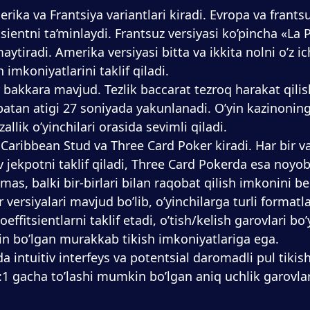
ika va Frantsiya variantlari kiradi. Evropa va frantsu
sientni ta’minlaydi. Frantsuz versiyasi ko’pincha «La P
ytiradi. Amerika versiyasi bitta va ikkita nolni o’z i
imkoniyatlarini taklif qiladi.
bakkara mavjud. Tezlik baccarat tezroq harakat qilish
an atigi 27 soniyada yakunlanadi. O’yin kazinoning en
allik o’yinchilari orasida sevimli qiladi.
aribbean Stud va Three Card Poker kiradi. Har bir var
v jekpotni taklif qiladi, Three Card Pokerda esa noyo
mas, balki bir-birlari bilan raqobat qilish imkonini be
r versiyalari mavjud bo’lib, o’yinchilarga turli formatl
ffitsientlarni taklif etadi, o’tish/kelish garovlari bo
mkin bo’lgan murakkab tikish imkoniyatlariga ega.
da intuitiv interfeys va potentsial daromadli pul tiki
:1 gacha to’lashi mumkin bo’lgan aniq uchlik garovla