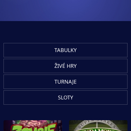
TABULKY
ŽIVÉ HRY
TURNAJE
SLOTY