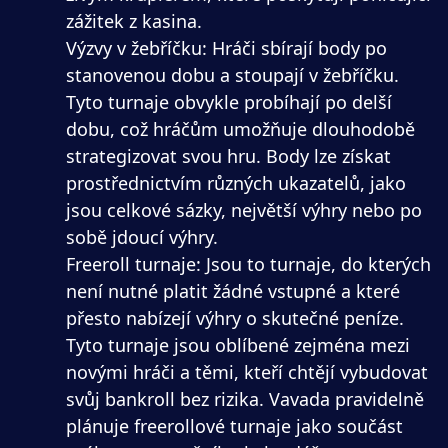
zážitek z kasina.
Výzvy v žebříčku: Hráči sbírají body po
stanovenou dobu a stoupají v žebříčku.
Tyto turnaje obvykle probíhají po delší
dobu, což hráčům umožňuje dlouhodobě
strategizovat svou hru. Body lze získat
prostřednictvím různých ukazatelů, jako
jsou celkové sázky, největší výhry nebo po
sobě jdoucí výhry.
Freeroll turnaje: Jsou to turnaje, do kterých
není nutné platit žádné vstupné a které
přesto nabízejí výhry o skutečné peníze.
Tyto turnaje jsou oblíbené zejména mezi
novými hráči a těmi, kteří chtějí vybudovat
svůj bankroll bez rizika. Vavada pravidelně
plánuje freerollové turnaje jako součást