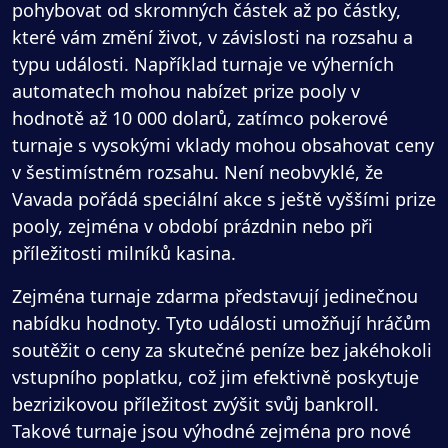
pohybovat od skromných částek až po částky,
které vám změní život, v závislosti na rozsahu a
typu události. Například turnaje ve výherních
automatech mohou nabízet prize pooly v
hodnotě až 10 000 dolarů, zatímco pokerové
turnaje s vysokými vklady mohou obsahovat ceny
v šestimístném rozsahu. Není neobvyklé, že
Vavada pořádá speciální akce s ještě vyššími prize
pooly, zejména v období prázdnin nebo při
příležitosti milníků kasina.
Zejména turnaje zdarma představují jedinečnou
nabídku hodnoty. Tyto události umožňují hráčům
soutěžit o ceny za skutečné peníze bez jakéhokoli
vstupního poplatku, což jim efektivně poskytuje
bezrizikovou příležitost zvýšit svůj bankroll.
Takové turnaje jsou výhodné zejména pro nové