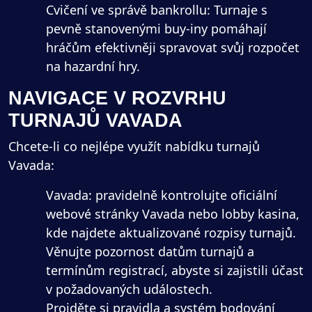
Cvičení ve správě bankrollu: Turnaje s
pevně stanovenými buy-iny pomáhají
hráčům efektivněji spravovat svůj rozpočet
na hazardní hry.
NAVIGACE V ROZVRHU
TURNAJŮ VAVADA
Chcete-li co nejlépe využít nabídku turnajů
Vavada:
Vavada: pravidelně kontrolujte oficiální
webové stránky Vavada nebo lobby kasina,
kde najdete aktualizované rozpisy turnajů.
Věnujte pozornost datům turnajů a
termínům registrací, abyste si zajistili účast
v požadovaných událostech.
Projděte si pravidla a systém bodování