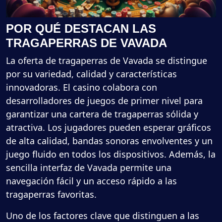
POR QUÉ DESTACAN LAS
TRAGAPERRAS DE VAVADA
La oferta de tragaperras de Vavada se distingue
por su variedad, calidad y características
innovadoras. El casino colabora con
desarrolladores de juegos de primer nivel para
garantizar una cartera de tragaperras sólida y
atractiva. Los jugadores pueden esperar gráficos
de alta calidad, bandas sonoras envolventes y un
juego fluido en todos los dispositivos. Además, la
sencilla interfaz de Vavada permite una
navegación fácil y un acceso rápido a las
tragaperras favoritas.
Uno de los factores clave que distinguen a las