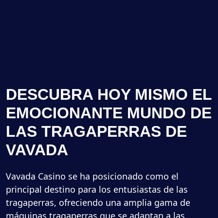
DESCUBRA HOY MISMO EL
EMOCIONANTE MUNDO DE
LAS TRAGAPERRAS DE
VAVADA
Vavada Casino se ha posicionado como el
principal destino para los entusiastas de las
tragaperras, ofreciendo una amplia gama de
máquinas tragaperras que se adaptan a las