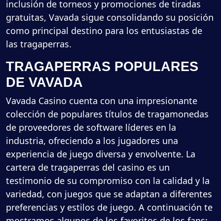
inclusión de torneos y promociones de tiradas
gratuitas, Vavada sigue consolidando su posición
como principal destino para los entusiastas de
las tragaperras.
TRAGAPERRAS POPULARES
DE VAVADA
Vavada Casino cuenta con una impresionante
colección de populares títulos de tragamonedas
de proveedores de software líderes en la
industria, ofreciendo a los jugadores una
experiencia de juego diversa y envolvente. La
cartera de tragaperras del casino es un
testimonio de su compromiso con la calidad y la
variedad, con juegos que se adaptan a diferentes
preferencias y estilos de juego. A continuación te
mostramos algunos de los favoritos de los fans: