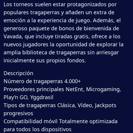
Los torneos suelen estar protagonizados por
populares tragaperras y añaden un extra de
emoción a la experiencia de juego. Además, el
generoso paquete de bonos de bienvenida de
Vavada, que incluye tiradas gratis, ofrece a los
nuevos jugadores la oportunidad de explorar la
amplia biblioteca de tragaperras sin arriesgar
inicialmente sus propios fondos.
Descripción
Número de tragaperras 4.000+
Proveedores principales NetEnt, Microgaming,
Play’n GO, Yggdrasil
Tipos de tragaperras Clásica, Vídeo, Jackpots
progresivos
Compatibilidad móvil Totalmente optimizada
para todos los dispositivos