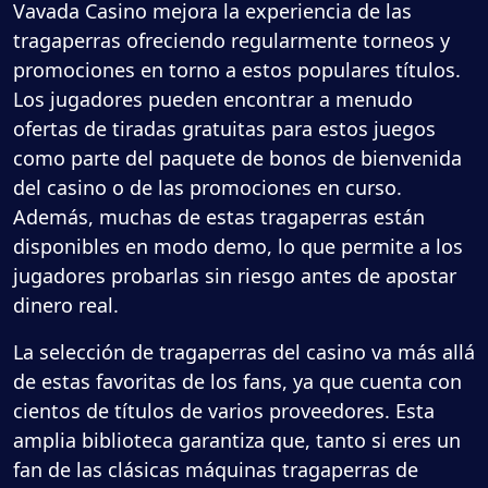
Vavada Casino mejora la experiencia de las
tragaperras ofreciendo regularmente torneos y
promociones en torno a estos populares títulos.
Los jugadores pueden encontrar a menudo
ofertas de tiradas gratuitas para estos juegos
como parte del paquete de bonos de bienvenida
del casino o de las promociones en curso.
Además, muchas de estas tragaperras están
disponibles en modo demo, lo que permite a los
jugadores probarlas sin riesgo antes de apostar
dinero real.
La selección de tragaperras del casino va más allá
de estas favoritas de los fans, ya que cuenta con
cientos de títulos de varios proveedores. Esta
amplia biblioteca garantiza que, tanto si eres un
fan de las clásicas máquinas tragaperras de