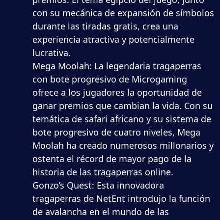
con su mecánica de expansión de símbolos
durante las tiradas gratis, crea una
experiencia atractiva y potencialmente
lucrativa.
Mega Moolah: La legendaria tragaperras
con bote progresivo de Microgaming
ofrece a los jugadores la oportunidad de
ganar premios que cambian la vida. Con su
temática de safari africano y su sistema de
bote progresivo de cuatro niveles, Mega
Moolah ha creado numerosos millonarios y
ostenta el récord de mayor pago de la
historia de las tragaperras online.
Gonzo’s Quest: Esta innovadora
tragaperras de NetEnt introdujo la función
de avalancha en el mundo de las