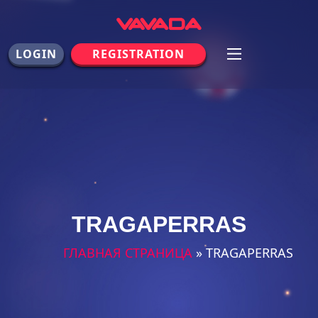
LOGIN
REGISTRATION
TRAGAPERRAS
ГЛАВНАЯ СТРАНИЦА
»
TRAGAPERRAS