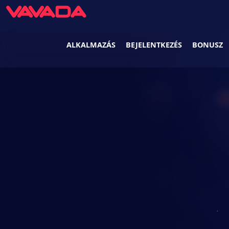
ALKALMAZÁS
BEJELENTKEZÉS
BONUSZ