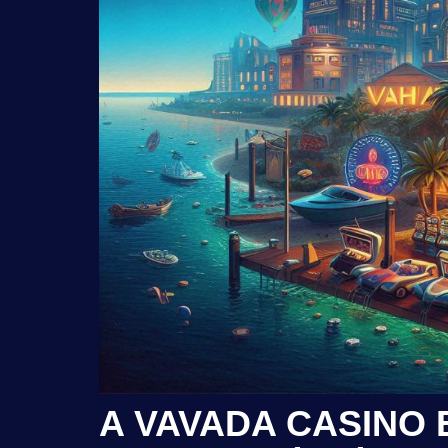
A VAVADA CASINO 