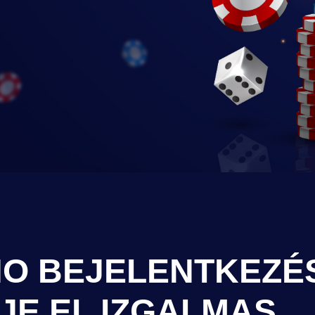
k Izgalmát A Vavada Casino
EJELENTKEZÉS
NO BEJELENTKEZÉS
JE EL IZGALMAS