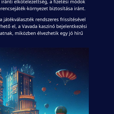
iránti elkötelezettség, a fizetési módok
rencsejáték-környezet biztosítása iránt.
 játékválaszték rendszeres frissítésével
hető el, a Vavada kaszinó bejelentkezési
atnak, miközben élvezhetik egy jó hírű