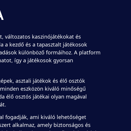
A
, változatos kaszinójátékokat és
a a kezdő és a tapasztalt játékosok
ogadások különböző formáihoz. A platform
atot, így a játékosok gyorsan
pek, asztali játékok és élő osztók
gy minden eszközön kiváló minőségű
ada élő osztós játékai olyan magával
át.
al fogadják, ami kiváló lehetőséget
dszert alkalmaz, amely biztonságos és