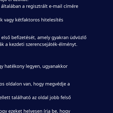
általában a regisztrált e-mail címére
k vagy kétfaktoros hitelesítés
z első befizetését, amely gyakran üdvözlő
ák a kezdeti szerencsejáték-élményt.
ogy hatékony legyen, ugyanakkor
los oldalon van, hogy megvédje a
lett található az oldal jobb felső
hogy ezeket helyesen írja be, hogy