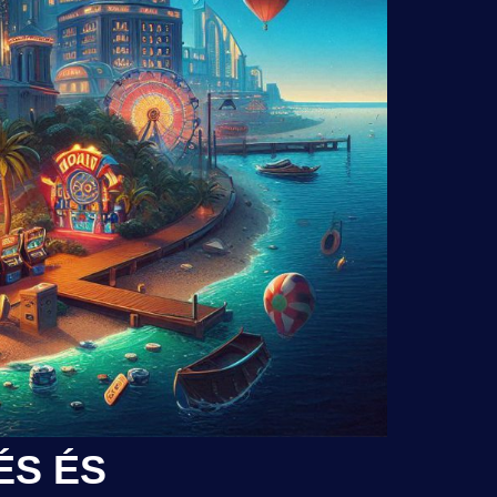
ÉS ÉS