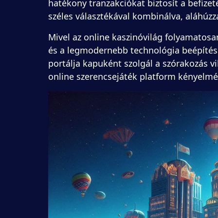
hatékony tranzakciókat biztosít a befizet
széles választékával kombinálva, aláhúzz
Mivel az online kaszinóvilág folyamatosan
és a legmodernebb technológia beépítésév
portálja kapuként szolgál a szórakozás v
online szerencsejáték platform kényelmé