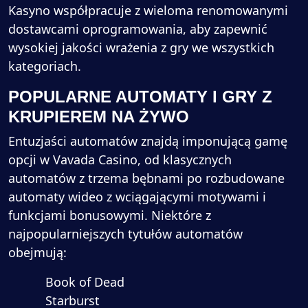
Kasyno współpracuje z wieloma renomowanymi
dostawcami oprogramowania, aby zapewnić
wysokiej jakości wrażenia z gry we wszystkich
kategoriach.
POPULARNE AUTOMATY I GRY Z
KRUPIEREM NA ŻYWO
Entuzjaści automatów znajdą imponującą gamę
opcji w Vavada Casino, od klasycznych
automatów z trzema bębnami po rozbudowane
automaty wideo z wciągającymi motywami i
funkcjami bonusowymi. Niektóre z
najpopularniejszych tytułów automatów
obejmują:
Book of Dead
Starburst