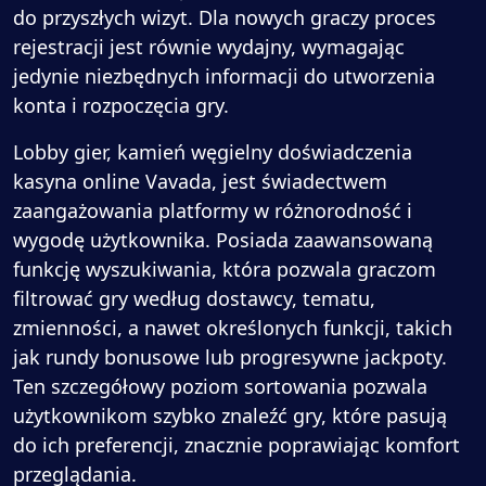
do przyszłych wizyt. Dla nowych graczy proces
rejestracji jest równie wydajny, wymagając
jedynie niezbędnych informacji do utworzenia
konta i rozpoczęcia gry.
Lobby gier, kamień węgielny doświadczenia
kasyna online Vavada, jest świadectwem
zaangażowania platformy w różnorodność i
wygodę użytkownika. Posiada zaawansowaną
funkcję wyszukiwania, która pozwala graczom
filtrować gry według dostawcy, tematu,
zmienności, a nawet określonych funkcji, takich
jak rundy bonusowe lub progresywne jackpoty.
Ten szczegółowy poziom sortowania pozwala
użytkownikom szybko znaleźć gry, które pasują
do ich preferencji, znacznie poprawiając komfort
przeglądania.