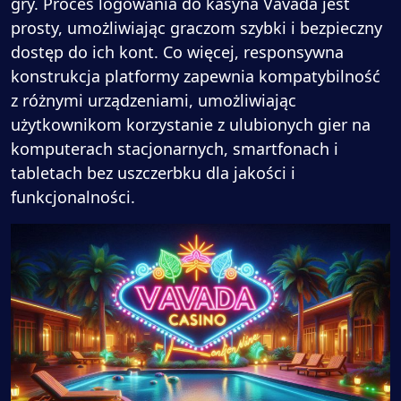
gry. Proces logowania do kasyna Vavada jest
prosty, umożliwiając graczom szybki i bezpieczny
dostęp do ich kont. Co więcej, responsywna
konstrukcja platformy zapewnia kompatybilność
z różnymi urządzeniami, umożliwiając
użytkownikom korzystanie z ulubionych gier na
komputerach stacjonarnych, smartfonach i
tabletach bez uszczerbku dla jakości i
funkcjonalności.