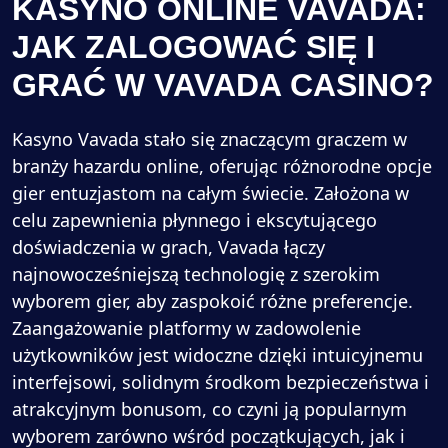
KASYNO ONLINE VAVADA:
JAK ZALOGOWAĆ SIĘ I
GRAĆ W VAVADA CASINO?
Kasyno Vavada stało się znaczącym graczem w
branży hazardu online, oferując różnorodne opcje
gier entuzjastom na całym świecie. Założona w
celu zapewnienia płynnego i ekscytującego
doświadczenia w grach, Vavada łączy
najnowocześniejszą technologię z szerokim
wyborem gier, aby zaspokoić różne preferencje.
Zaangażowanie platformy w zadowolenie
użytkowników jest widoczne dzięki intuicyjnemu
interfejsowi, solidnym środkom bezpieczeństwa i
atrakcyjnym bonusom, co czyni ją popularnym
wyborem zarówno wśród początkujących, jak i