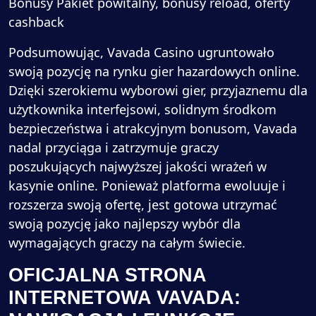
Bonusy Pakiet powitalny, bonusy reload, oferty
cashback
Podsumowując, Vavada Casino ugruntowało
swoją pozycję na rynku gier hazardowych online.
Dzięki szerokiemu wyborowi gier, przyjaznemu dla
użytkownika interfejsowi, solidnym środkom
bezpieczeństwa i atrakcyjnym bonusom, Vavada
nadal przyciąga i zatrzymuje graczy
poszukujących najwyższej jakości wrażeń w
kasynie online. Ponieważ platforma ewoluuje i
rozszerza swoją ofertę, jest gotowa utrzymać
swoją pozycję jako najlepszy wybór dla
wymagających graczy na całym świecie.
OFICJALNA STRONA
INTERNETOWA VAVADA: