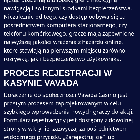
nawigacją i solidnymi środkami bezpieczeństwa.
Niezależnie od tego, czy dostęp odbywa się za
pośrednictwem komputera stacjonarnego, czy
telefonu komórkowego, gracze mają zapewnione
najwyższej jakości wrażenia z hazardu online,
które stawiają na pierwszym miejscu zarówno
rozrywkę, jak i bezpieczeństwo użytkownika.
PROCES REJESTRACJI W
KASYNIE VAVADA
Dołączenie do społeczności Vavada Casino jest
prostym procesem zaprojektowanym w celu
szybkiego wprowadzenia nowych graczy do akcji.
Formularz rejestracyjny jest dostępny z dowolnej
strony w witrynie, zazwyczaj za pośrednictwem
widocznego przycisku „Zarejestruj się” lub