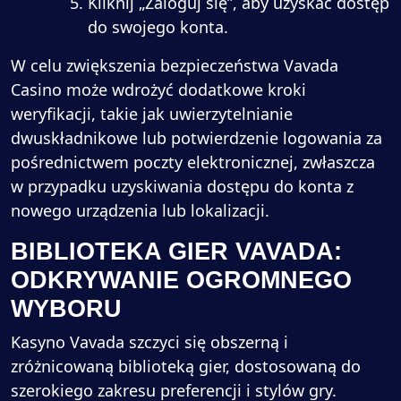
Kliknij „Zaloguj się”, aby uzyskać dostęp
do swojego konta.
W celu zwiększenia bezpieczeństwa Vavada
Casino może wdrożyć dodatkowe kroki
weryfikacji, takie jak uwierzytelnianie
dwuskładnikowe lub potwierdzenie logowania za
pośrednictwem poczty elektronicznej, zwłaszcza
w przypadku uzyskiwania dostępu do konta z
nowego urządzenia lub lokalizacji.
BIBLIOTEKA GIER VAVADA:
ODKRYWANIE OGROMNEGO
WYBORU
Kasyno Vavada szczyci się obszerną i
zróżnicowaną biblioteką gier, dostosowaną do
szerokiego zakresu preferencji i stylów gry.