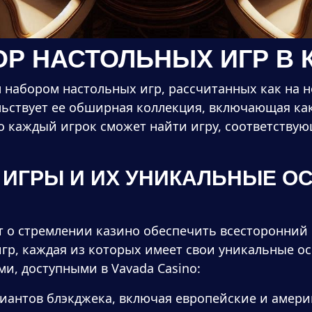
Р НАСТОЛЬНЫХ ИГР В 
 набором настольных игр, рассчитанных как на н
ьствует ее обширная коллекция, включающая ка
о каждый игрок сможет найти игру, соответству
ИГРЫ И ИХ УНИКАЛЬНЫЕ ОС
т о стремлении казино обеспечить всесторонний
гр, каждая из которых имеет свои уникальные ос
, доступными в Vavada Casino:
риантов блэкджека, включая европейские и амери