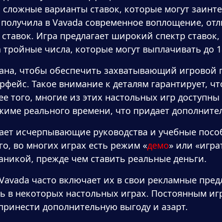
 и сложные варианты ставок, которые могут заинт
сти получила в Vavada современное воплощение, 
тавок. Игра предлагает широкий спектр ставок, 
тройные числа, которые могут выплачивать до 18
тана, чтобы обеспечить захватывающий игровой п
ейс. Такое внимание к деталям гарантирует, что
е того, многие из этих настольных игр доступны в 
име реального времени, что придает дополнител
гает исчерпывающие руководства и учебные посо
го, во многих играх есть режим «
демо
» или «игр
аникой, прежде чем ставить реальные деньги.
avada часто включает их в свои рекламные пред
ь в некоторых настольных играх. Постоянным иг
принести дополнительную выгоду и азарт.