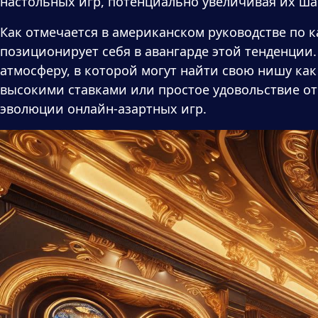
настольных игр, потенциально увеличивая их ш
Как отмечается в американском руководстве по к
позиционирует себя в авангарде этой тенденци
атмосферу, в которой могут найти свою нишу как
высокими ставками или простое удовольствие от
эволюции онлайн-азартных игр.