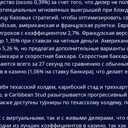
тво (около 0,39%) за счет того, что дилер не пол
потенциальных мгновенных выигрышей при блэкд
блицу базовых стратегий, чтобы оптимизировать с
пейская, американская и французская рулетки. Е
игроков с коэффициентом 2,7%. Французская верси
 1,35% при ставках на четные деньги. Американск
5,26 %, но предлагая дополнительные варианты ст
баккара и скоростная баккара. Скоростная баккар
аются всего за 27 секунд по сравнению с обычны
в в казино (1,06% на ставку банкира), что делает
себя техасский холдем, карибский стад и трехка
, в Caribbean Stud разыгрывается прогрессивный 
Также доступны турниры по техасскому холдему, 
к с виртуальными, так и с живыми дилерами, что 
 одни из лучших коэффициентов в казино, так как