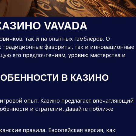
КАЗИНО VAVADA
овичков, так и на опытных гэмблеров. О
к традиционные фавориты, так и инновационные
ющую его предпочтениям, уровню мастерства и
ОБЕННОСТИ В КАЗИНО
 игровой опыт. Казино предлагает впечатляющий
обенности и стратегии. Давайте поближе
канские правила. Европейская версия, как