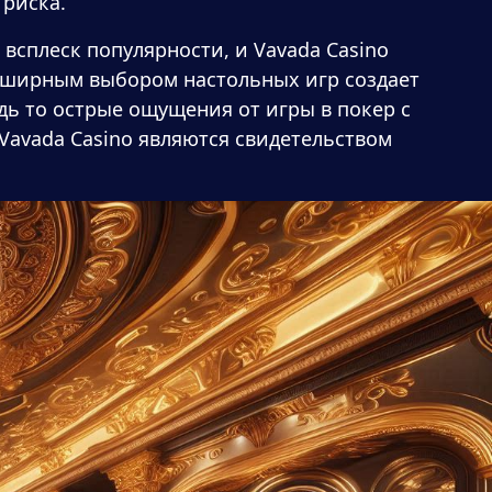
 риска.
всплеск популярности, и Vavada Casino
обширным выбором настольных игр создает
дь то острые ощущения от игры в покер с
Vavada Casino являются свидетельством