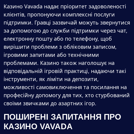
Казино Vavada надає пріоритет задоволеності
клієнтів, пропонуючи комплексні послуги
підтримки. Гравці зазвичай можуть звернутися
за допомогою до служби підтримки через чат,
електронну пошту або по телефону, щоб
вирішити проблеми з обліковим записом,
ігровими запитами або технічними
проблемами. Казино також наголошує на
відповідальній ігровій практиці, надаючи такі
інструменти, як ліміти на депозити,
можливості самовиключення та посилання на
професійну допомогу для тих, хто стурбований
своїми звичками до азартних ігор.
ПОШИРЕНІ ЗАПИТАННЯ ПРО
КАЗИНО VAVADA