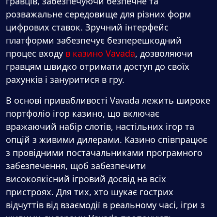
гравців, забезпечуючи безпечне та
розважальне середовище для різних форм
цифрових ставок. Зручний інтерфейс
платформи забезпечує безперешкодний
процес входу
в казино Vavada
, дозволяючи
гравцям швидко отримати доступ до своїх
рахунків і зануритися в гру.
В основі привабливості Vavada лежить широке
портфоліо ігор казино, що включає
вражаючий набір слотів, настільних ігор та
опцій з живими дилерами. Казино співпрацює
з провідними постачальниками програмного
забезпечення, щоб забезпечити
високоякісний ігровий досвід на всіх
пристроях. Для тих, хто шукає гострих
відчуттів від взаємодії в реальному часі, ігри з