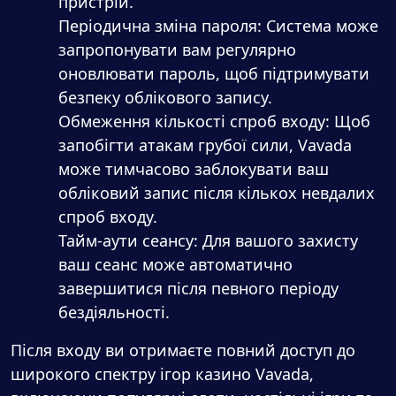
пристрій.
Періодична зміна пароля: Система може
запропонувати вам регулярно
оновлювати пароль, щоб підтримувати
безпеку облікового запису.
Обмеження кількості спроб входу: Щоб
запобігти атакам грубої сили, Vavada
може тимчасово заблокувати ваш
обліковий запис після кількох невдалих
спроб входу.
Тайм-аути сеансу: Для вашого захисту
ваш сеанс може автоматично
завершитися після певного періоду
бездіяльності.
Після входу ви отримаєте повний доступ до
широкого спектру ігор казино Vavada,