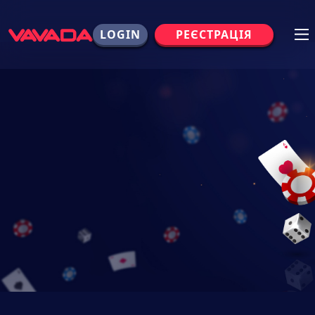
LOGIN
РЕЄСТРАЦІЯ