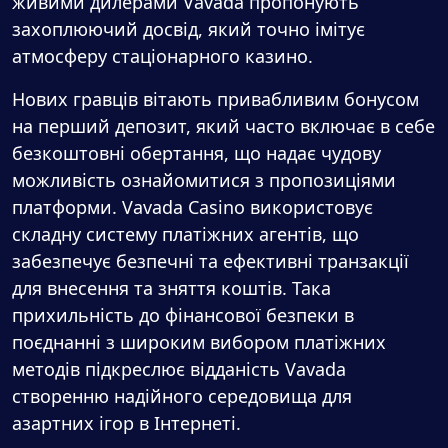
живими дилерами Vavada пропонують
захоплюючий досвід, який точно імітує
атмосферу стаціонарного казино.
Нових гравців вітають привабливим бонусом
на перший депозит, який часто включає в себе
безкоштовні обертання, що надає чудову
можливість ознайомитися з пропозиціями
платформи. Vavada Casino використовує
складну систему платіжних агентів, що
забезпечує безпечні та ефективні транзакції
для внесення та зняття коштів. Така
прихильність до фінансової безпеки в
поєднанні з широким вибором платіжних
методів підкреслює відданість Vavada
створенню надійного середовища для
азартних ігор в Інтернеті.