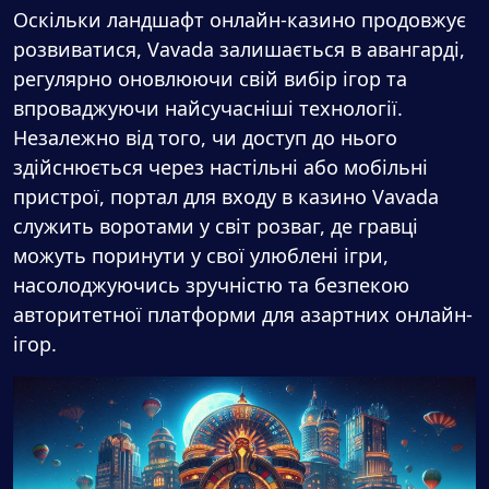
Оскільки ландшафт онлайн-казино продовжує
розвиватися, Vavada залишається в авангарді,
регулярно оновлюючи свій вибір ігор та
впроваджуючи найсучасніші технології.
Незалежно від того, чи доступ до нього
здійснюється через настільні або мобільні
пристрої, портал для входу в казино Vavada
служить воротами у світ розваг, де гравці
можуть поринути у свої улюблені ігри,
насолоджуючись зручністю та безпекою
авторитетної платформи для азартних онлайн-
ігор.