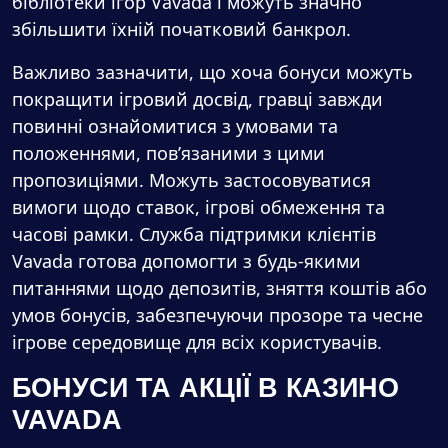
бібліотеки ігор Vavada і можуть значно
збільшити їхній початковий банкрол.
Важливо зазначити, що хоча бонуси можуть
покращити ігровий досвід, гравці завжди
повинні ознайомитися з умовами та
положеннями, пов’язаними з цими
пропозиціями. Можуть застосовуватися
вимоги щодо ставок, ігрові обмеження та
часові рамки. Служба підтримки клієнтів
Vavada готова допомогти з будь-якими
питаннями щодо депозитів, зняття коштів або
умов бонусів, забезпечуючи прозоре та чесне
ігрове середовище для всіх користувачів.
БОНУСИ ТА АКЦІЇ В КАЗИНО
VAVADA