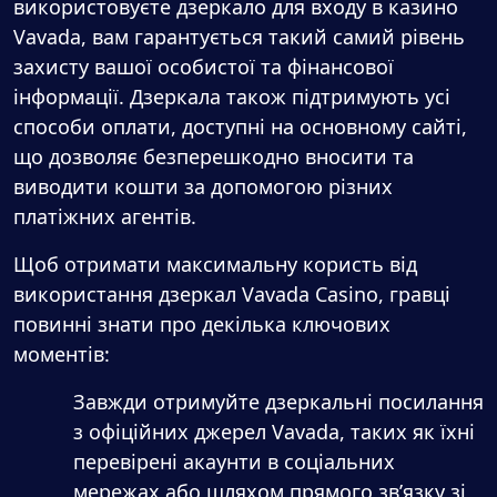
використовуєте дзеркало для входу в казино
Vavada, вам гарантується такий самий рівень
захисту вашої особистої та фінансової
інформації. Дзеркала також підтримують усі
способи оплати, доступні на основному сайті,
що дозволяє безперешкодно вносити та
виводити кошти за допомогою різних
платіжних агентів.
Щоб отримати максимальну користь від
використання дзеркал Vavada Casino, гравці
повинні знати про декілька ключових
моментів:
Завжди отримуйте дзеркальні посилання
з офіційних джерел Vavada, таких як їхні
перевірені акаунти в соціальних
мережах або шляхом прямого зв’язку зі