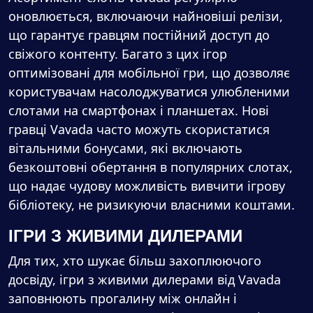
оновлюється, включаючи найновіші релізи,
що гарантує гравцям постійний доступ до
свіжого контенту. Багато з цих ігор
оптимізовані для мобільної гри, що дозволяє
користувачам насолоджуватися улюбленими
слотами на смартфонах і планшетах. Нові
гравці Vavada часто можуть скористатися
вітальними бонусами, які включають
безкоштовні обертання в популярних слотах,
що надає чудову можливість вивчити ігрову
бібліотеку, не ризикуючи власними коштами.
ІГРИ З ЖИВИМИ ДИЛЕРАМИ
Для тих, хто шукає більш захоплюючого
досвіду, ігри з живими дилерами від Vavada
заповнюють прогалину між онлайн і