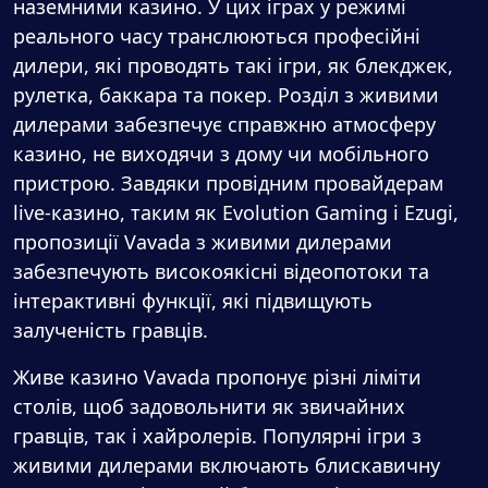
наземними казино. У цих іграх у режимі
реального часу транслюються професійні
дилери, які проводять такі ігри, як блекджек,
рулетка, баккара та покер. Розділ з живими
дилерами забезпечує справжню атмосферу
казино, не виходячи з дому чи мобільного
пристрою. Завдяки провідним провайдерам
live-казино, таким як Evolution Gaming і Ezugi,
пропозиції Vavada з живими дилерами
забезпечують високоякісні відеопотоки та
інтерактивні функції, які підвищують
залученість гравців.
Живе казино Vavada пропонує різні ліміти
столів, щоб задовольнити як звичайних
гравців, так і хайролерів. Популярні ігри з
живими дилерами включають блискавичну