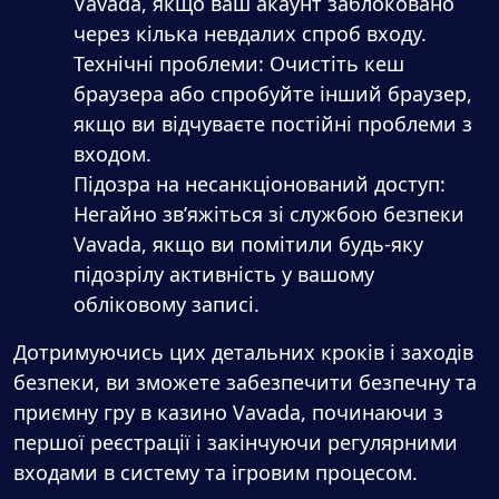
Vavada, якщо ваш акаунт заблоковано
через кілька невдалих спроб входу.
Технічні проблеми: Очистіть кеш
браузера або спробуйте інший браузер,
якщо ви відчуваєте постійні проблеми з
входом.
Підозра на несанкціонований доступ:
Негайно зв’яжіться зі службою безпеки
Vavada, якщо ви помітили будь-яку
підозрілу активність у вашому
обліковому записі.
Дотримуючись цих детальних кроків і заходів
безпеки, ви зможете забезпечити безпечну та
приємну гру в казино Vavada, починаючи з
першої реєстрації і закінчуючи регулярними
входами в систему та ігровим процесом.