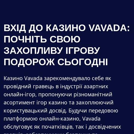
ВХІД ДО КАЗИНО VAVADA:
ПОЧНІТЬ СВОЮ
Відчуйте Захоплення Від Онлайн-Ігор,
ЛОГІН ДЛЯ ВХОДУ В КАЗИНО
ЗАХОПЛИВУ ІГРОВУ
Увійшовши В Казино Vavada
VAVADA
ПОДОРОЖ СЬОГОДНІ
ВХІД
Казино Vavada зарекомендувало себе як
провідний гравець в індустрії азартних
онлайн-ігор, пропонуючи різноманітний
асортимент ігор казино та захоплюючий
користувацький досвід. Будучи передовою
платформою онлайн-казино, Vavada
обслуговує як початківців, так і досвідчених