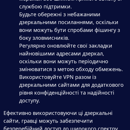
службою підтримки.
Будьте обережні з небажаними
дзеркальними посиланнями, оскільки
вони можуть бути спробами фішингу з
боку зловмисників.
Регулярно оновлюйте свої закладки
найновішими адресами дзеркал,
оскільки вони можуть періодично
змінюватися з метою обходу обмежень.
Використовуйте VPN разом із
дзеркальними сайтами для додаткового
рівня конфіденційності та надійності
доступу.
Ефективно використовуючи ці дзеркальні
сайти, гравці можуть забезпечити
безперебійний доступ до широкого спектру