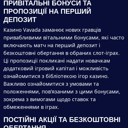
ПРИВІТАЛЬНІ БОНУСИ ТА
ПРОПОЗИЦІЇ НА ПЕРШИЙ
ДЕПОЗИТ
Казино Vavada заманює нових гравців
привабливими вітальними бонусами, які часто
включають матч на перший депозит і
безкоштовні обертання в обраних слот-іграх.
Ці пропозиції покликані надати новачкам
додатковий ігровий капітал і можливість
ознайомитися з бібліотекою ігор казино.
Важливо ознайомитися з умовами та
положеннями, пов’язаними з цими бонусами,
зокрема з вимогами щодо ставок та
обмеженнями в іграх.
ПОСТІЙНІ АКЦІЇ ТА БЕЗКОШТОВНІ
ОБЕРТАННЯ