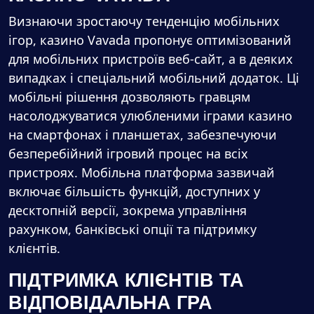
Визнаючи зростаючу тенденцію мобільних
ігор, казино Vavada пропонує оптимізований
для мобільних пристроїв веб-сайт, а в деяких
випадках і спеціальний мобільний додаток. Ці
мобільні рішення дозволяють гравцям
насолоджуватися улюбленими іграми казино
на смартфонах і планшетах, забезпечуючи
безперебійний ігровий процес на всіх
пристроях. Мобільна платформа зазвичай
включає більшість функцій, доступних у
десктопній версії, зокрема управління
рахунком, банківські опції та підтримку
клієнтів.
ПІДТРИМКА КЛІЄНТІВ ТА
ВІДПОВІДАЛЬНА ГРА