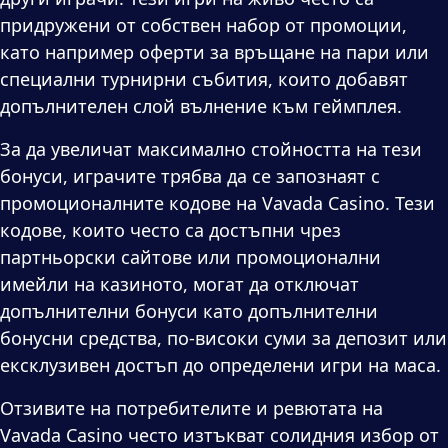
придружени от собствен набор от промоции,
като например оферти за връщане на пари или
специални турнирни събития, които добавят
допълнителен слой вълнение към геймплея.
За да увеличат максимално стойността на тези
бонуси, играчите трябва да се запознаят с
промоционалните кодове на Vavada Casino. Тези
кодове, които често са достъпни чрез
партньорски сайтове или промоционални
имейли на казиното, могат да отключат
допълнителни бонуси като допълнителни
бонусни средства, по-високи суми за депозит или
ексклузивен достъп до определени игри на маса.
Отзивите на потребителите и ревютата на
Vavada Casino често изтъкват солидния избор от