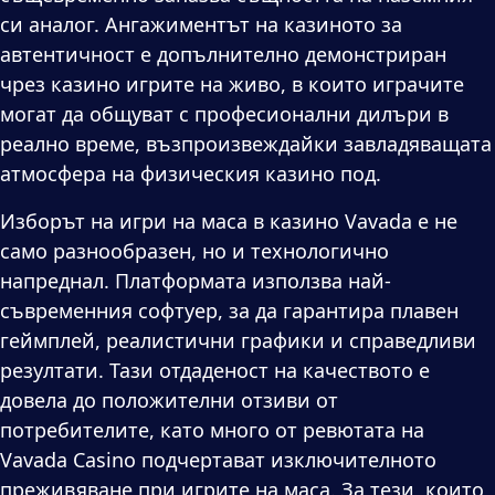
си аналог. Ангажиментът на казиното за
автентичност е допълнително демонстриран
чрез казино игрите на живо, в които играчите
могат да общуват с професионални дилъри в
реално време, възпроизвеждайки завладяващата
атмосфера на физическия казино под.
Изборът на игри на маса в казино Vavada е не
само разнообразен, но и технологично
напреднал. Платформата използва най-
съвременния софтуер, за да гарантира плавен
геймплей, реалистични графики и справедливи
резултати. Тази отдаденост на качеството е
довела до положителни отзиви от
потребителите, като много от ревютата на
Vavada Casino подчертават изключителното
преживяване при игрите на маса. За тези, които