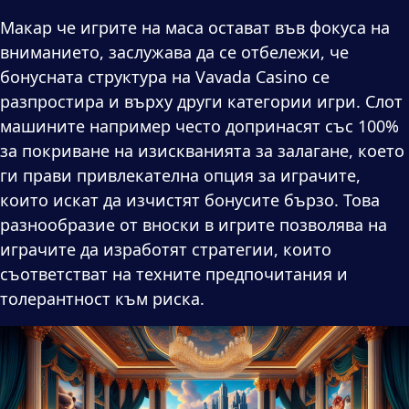
Макар че игрите на маса остават във фокуса на
вниманието, заслужава да се отбележи, че
бонусната структура на Vavada Casino се
разпростира и върху други категории игри. Слот
машините например често допринасят със 100%
за покриване на изискванията за залагане, което
ги прави привлекателна опция за играчите,
които искат да изчистят бонусите бързо. Това
разнообразие от вноски в игрите позволява на
играчите да изработят стратегии, които
съответстват на техните предпочитания и
толерантност към риска.