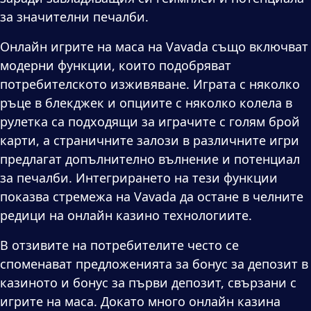
за значителни печалби.
Онлайн игрите на маса на Vavada също включват
модерни функции, които подобряват
потребителското изживяване. Играта с няколко
ръце в блекджек и опциите с няколко колела в
рулетка са подходящи за играчите с голям брой
карти, а страничните залози в различните игри
предлагат допълнително вълнение и потенциал
за печалби. Интегрирането на тези функции
показва стремежа на Vavada да остане в челните
редици на онлайн казино технологиите.
В отзивите на потребителите често се
споменават предложенията за бонус за депозит в
казиното и бонус за първи депозит, свързани с
игрите на маса. Докато много онлайн казина