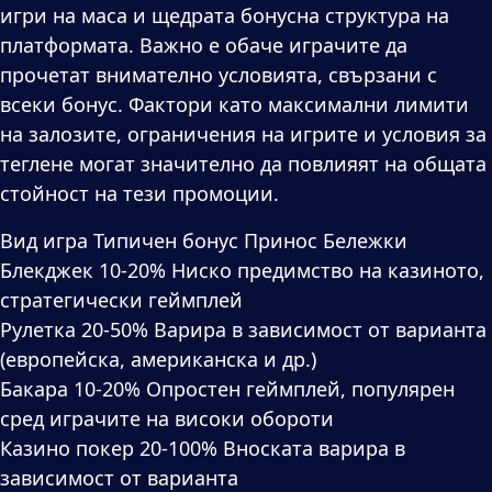
игри на маса и щедрата бонусна структура на
платформата. Важно е обаче играчите да
прочетат внимателно условията, свързани с
всеки бонус. Фактори като максимални лимити
на залозите, ограничения на игрите и условия за
теглене могат значително да повлияят на общата
стойност на тези промоции.
Вид игра Типичен бонус Принос Бележки
Блекджек 10-20% Ниско предимство на казиното,
стратегически геймплей
Рулетка 20-50% Варира в зависимост от варианта
(европейска, американска и др.)
Бакара 10-20% Опростен геймплей, популярен
сред играчите на високи обороти
Казино покер 20-100% Вноската варира в
зависимост от варианта