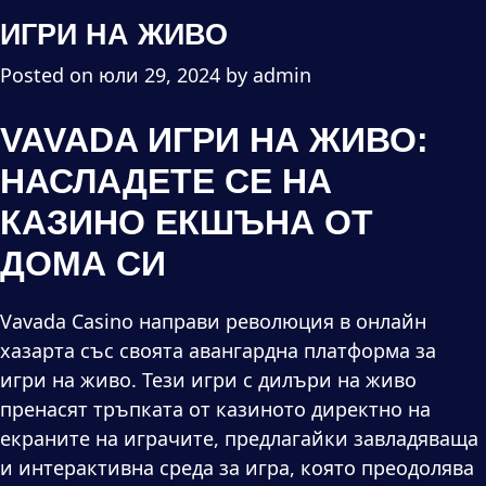
ИГРИ НА ЖИВО
Posted on
юли 29, 2024
by
admin
VAVADA ИГРИ НА ЖИВО:
НАСЛАДЕТЕ СЕ НА
КАЗИНО ЕКШЪНА ОТ
ДОМА СИ
Vavada Casino направи революция в онлайн
хазарта със своята авангардна платформа за
игри на живо. Тези игри с дилъри на живо
пренасят тръпката от казиното директно на
екраните на играчите, предлагайки завладяваща
и интерактивна среда за игра, която преодолява