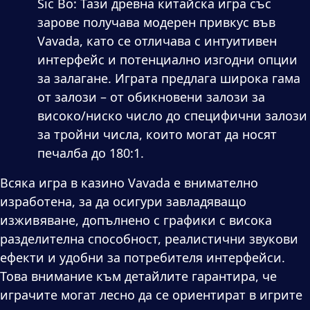
Sic Bo: Тази древна китайска игра със
зарове получава модерен привкус във
Vavada, като се отличава с интуитивен
интерфейс и потенциално изгодни опции
за залагане. Играта предлага широка гама
от залози – от обикновени залози за
високо/ниско число до специфични залози
за тройни числа, които могат да носят
печалба до 180:1.
Всяка игра в казино Vavada е внимателно
изработена, за да осигури завладяващо
изживяване, допълнено с графики с висока
разделителна способност, реалистични звукови
ефекти и удобни за потребителя интерфейси.
Това внимание към детайлите гарантира, че
играчите могат лесно да се ориентират в игрите