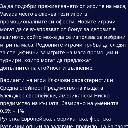
За да подобри преживяването от игрите на маса,
Vavada често включва тези игри в
промоционалните си оферти. Новите играчи
могат да се възползват от бонус за депозит в
казиното, който може да се използва за избрани
игри на маса. Редовните играчи трябва да следят
за специфични за игрите на маса промоции и
турнири, които могат да предложат
допълнителна стойност и вълнение.
Варианти на игри Ключови характеристики
Средна стойност Предимство на къщата
Блекджек европейски, американски Ниско
предимство на къщата, базирано на уменията
0,5% – 1%
Рулетка Европейска, американска, френска
Различни опции за залагане, правило „La Partage“