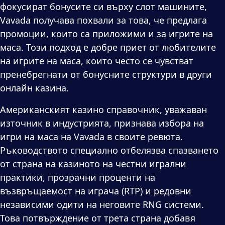
фокусират бонусите си върху слот машините,
Vavada получава похвали за това, че предлага
промоции, които са приложими и за игрите на
маса. Този подход е добре приет от любителите
на игрите на маса, които често се чувстват
пренебрегнати от бонусните структури в други
онлайн казина.
Американският казино справочник, уважаван
източник в индустрията, признава избора на
игри на маса на Vavada в своите ревюта.
Ръководството специално отбелязва спазването
от страна на казиното на честни игрални
практики, прозрачни проценти на
възвръщаемост на играча (RTP) и редовни
независими одити на неговите RNG системи.
Това потвърждение от трета страна добавя