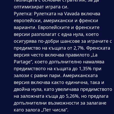
оптимизират играта си.
Рулетка: Рулетката на Vavada включва
европейски, американски и френски
варианти. Европейските и френските
версии разполагат с една нула, което
осигурява по-добри шансове за играчите с
предимство на къщата от 2,7%. Френската
версия често включва правилото „La
Partage“, което допълнително намалява
предимството на къщата до 1,35% при
залози с равни пари. Американската
версия включва както единична, така и
двойна нула, като увеличава предимството
на заложната къща до 5,26%, но предлага
допълнителни възможности за залагане
като залога „Пет числа“.