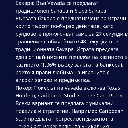
Бакара: Във Vavada се предлагат
традиционен бакара и бърз бакара.
Бързата бакара е предназначена за играчи,
които търсят по-бързо действие, като
рундовете приключват само за 27 секунди в
сравнение с обичайните 48 секунди при
традиционната бакара. Играта предлага
една от най-ниските печалби на казиното в
казиното (1,06% върху залога на банкера),
което я прави любима на играчите с
високи залози и предимства.
Покер: Покерът на Vavada включва Texas
Hold’em, Caribbean Stud и Three Card Poker.
Всеки вариант се предлага с уникални
правила и стратегии. Например Caribbean
Stud предлага прогресивен джакпот, а
Three Card Poker включва уникалния