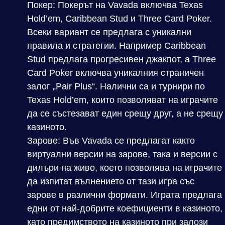
Покер: Покерът на Vavada включва Texas
Hold’em, Caribbean Stud и Three Card Poker.
Всеки вариант се предлага с уникални
правила и стратегии. Например Caribbean
Stud предлага прогресивен джакпот, а Three
Card Poker включва уникалния страничен
залог „Pair Plus“. Налични са и турнири по
Texas Hold’em, които позволяват на играчите
да се състезават един срещу друг, а не срещу
казиното.
Зарове: Във Vavada се предлагат както
виртуални версии на зарове, така и версии с
дилъри на живо, което позволява на играчите
да изпитат вълнението от тази игра със
зарове в различни формати. Играта предлага
едни от най-добрите коефициенти в казиното,
като предимството на казиното при залози