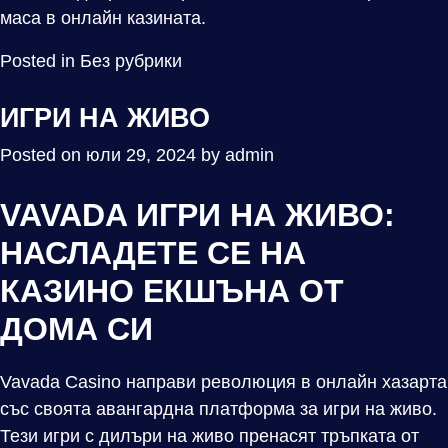
маса в онлайн казината.
Posted in
Без рубрики
ИГРИ НА ЖИВО
Posted on
юли 29, 2024
by
admin
VAVADA ИГРИ НА ЖИВО:
НАСЛАДЕТЕ СЕ НА
КАЗИНО ЕКШЪНА ОТ
ДОМА СИ
Vavada Casino направи революция в онлайн хазарта
със своята авангардна платформа за игри на живо.
Тези игри с дилъри на живо пренасят тръпката от