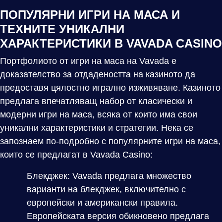
ПОПУЛЯРНИ ИГРИ НА МАСА И
ТЕХНИТЕ УНИКАЛНИ
ХАРАКТЕРИСТИКИ В VAVADA CASINO
Портфолиото от игри на маса на Vavada е
доказателство за отдадеността на казиното да
предоставя цялостно игрално изживяване. Казиното
предлага впечатляващ набор от класически и
модерни игри на маса, всяка от които има свои
уникални характеристики и стратегии. Нека се
запознаем по-подробно с популярните игри на маса,
които се предлагат в Vavada Casino:
Блекджек: Vavada предлага множество
варианти на блекджек, включително с
европейски и американски правила.
Европейската версия обикновено предлага