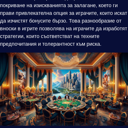
покриване на изискванията за залагане, което ги
прави привлекателна опция за играчите, които искат
да изчистят бонусите бързо. Това разнообразие от
вноски в игрите позволява на играчите да изработят
стратегии, които съответстват на техните
предпочитания и толерантност към риска.