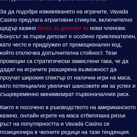
За да подобри изживяването на играчите, Vavada
Casino предлага атрактивни стимули, включително
щедър казино
бонус за депозит за
нови членове.
Бонусът за първи депозит е особено привлекателен,
като често е придружен от промоционален код,
който отключва допълнителна стойност. Тези
промоции са стратегически замислени така, че да
дадат на играчите разширена възможност да
проучат широкия спектър от налични игри на маса,
като потенциално увеличат шансовете им за успех и
същевременно минимизират първоначалния риск.
Както е посочено в ръководството на американското
казино, онлайн игрите на маса отбелязаха рязък
ръст на популярността и Vavada Casino се
позиционира в челните редици на тази тенденция.