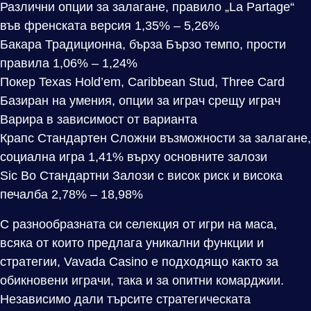
Различни опции за залагане, правило „La Partage“
във френската версия 1,35% – 5,26%
Бакара Традиционна, бърза Бързо темпо, прости
правила 1,06% – 1,24%
Покер Texas Hold’em, Caribbean Stud, Three Card
Базиран на умения, опции за играч срещу играч
Варира в зависимост от варианта
Крапс Стандартен Сложни възможности за залагане,
социална игра 1,41% върху основните залози
Sic Bo Стандартни Залози с висок риск и висока
печалба 2,78% – 18,98%
С разнообразната си селекция от игри на маса,
всяка от които предлага уникални функции и
стратегии, Vavada Casino е подходящо както за
обикновени играчи, така и за опитни комарджии.
Независимо дали търсите стратегическата