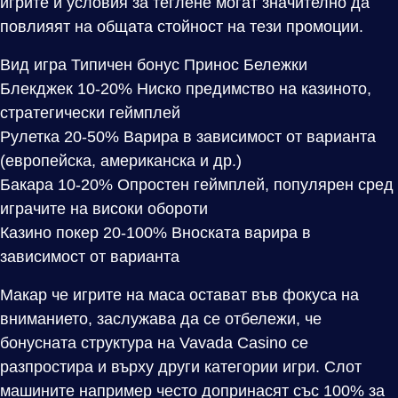
игрите и условия за теглене могат значително да
повлияят на общата стойност на тези промоции.
Вид игра Типичен бонус Принос Бележки
Блекджек 10-20% Ниско предимство на казиното,
стратегически геймплей
Рулетка 20-50% Варира в зависимост от варианта
(европейска, американска и др.)
Бакара 10-20% Опростен геймплей, популярен сред
играчите на високи обороти
Казино покер 20-100% Вноската варира в
зависимост от варианта
Макар че игрите на маса остават във фокуса на
вниманието, заслужава да се отбележи, че
бонусната структура на Vavada Casino се
разпростира и върху други категории игри. Слот
машините например често допринасят със 100% за