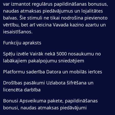
var izmantot regulārus papildināšanas bonusus,
naudas atmaksas piedāvājumus un lojalitātes
balvas. Šie stimuli ne tikai nodrošina pievienoto
vērtību, bet arī veicina Vavada kazino azartu un
iesaistīšanos.
Funkciju apraksts
Spēļu izvēle Vairāk nekā 5000 nosaukumu no
labākajiem pakalpojumu sniedzējiem
Platformu saderība Datora un mobilās ierīces
Drošības pasākumi Uzlabota šifrēšana un
licencēta darbība
Bonusi Apsveikuma pakete, papildināšanas
bonusi, naudas atmaksas piedāvājumi