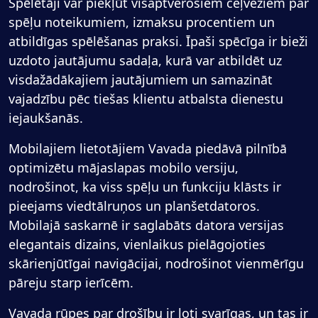
Spēlētāji var piekļūt visaptverošiem ceļvežiem par
spēļu noteikumiem, izmaksu procentiem un
atbildīgas spēlēšanas praksi. Īpaši spēcīga ir bieži
uzdoto jautājumu sadaļa, kurā var atbildēt uz
visdažādākajiem jautājumiem un samazināt
vajadzību pēc tiešas klientu atbalsta dienestu
iejaukšanās.
Mobilajiem lietotājiem Vavada piedāvā pilnībā
optimizētu mājaslapas mobilo versiju,
nodrošinot, ka viss spēļu un funkciju klāsts ir
pieejams viedtālruņos un planšetdatoros.
Mobilajā saskarnē ir saglabāts datora versijas
elegantais dizains, vienlaikus pielāgojoties
skārienjūtīgai navigācijai, nodrošinot vienmērīgu
pāreju starp ierīcēm.
Vavada rūpes par drošību ir ļoti svarīgas, un tas ir