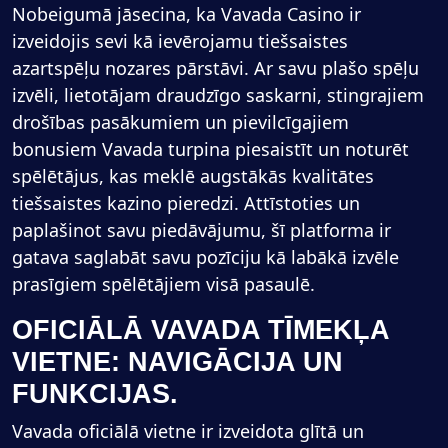
Nobeigumā jāsecina, ka Vavada Casino ir
izveidojis sevi kā ievērojamu tiešsaistes
azartspēļu nozares pārstāvi. Ar savu plašo spēļu
izvēli, lietotājam draudzīgo saskarni, stingrajiem
drošības pasākumiem un pievilcīgajiem
bonusiem Vavada turpina piesaistīt un noturēt
spēlētājus, kas meklē augstākās kvalitātes
tiešsaistes kazino pieredzi. Attīstoties un
paplašinot savu piedāvājumu, šī platforma ir
gatava saglabāt savu pozīciju kā labākā izvēle
prasīgiem spēlētājiem visā pasaulē.
OFICIĀLĀ VAVADA TĪMEKĻA
VIETNE: NAVIGĀCIJA UN
FUNKCIJAS.
Vavada oficiālā vietne ir izveidota glītā un