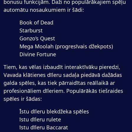
bonusu funkcijām. Daži no populārākajiem spēļu
automātu nosaukumiem ir šādi:
Book of Dead
Starburst
Gonzo’s Quest
Mega Moolah (progresīvais džekpots)
Divine Fortune
Tiem, kas vēlas izbaudīt interaktīvāku pieredzi,
Vavada klātienes dīleru sadaļa piedāvā dažādas
galda spēles, kas tiek pārraidītas reāllaikā ar
profesionāliem dīleriem. Populārākās tiešraides
spēles ir šādas:
Īstu dīleru blekdžeka spēles
īstu dīleru rulete
īstu dīleru Baccarat