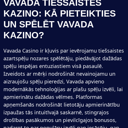
VAVADA TIEŠSAISTES
KAZINO: KĀ PIETEIKTIES
UN SPĒLĒT VAVADA
KAZINO?
Vavada Casino ir kļuvis par ievērojamu tiešsaistes
azartspēļu nozares spēlētāju, piedāvājot dažādas
spēļu iespējas entuziastiem visā pasaulē.
Izveidots ar mērķi nodrošināt nevainojamu un
aizraujošu spēļu pieredzi, Vavada apvieno
modernākās tehnoloģijas ar plašu spēļu izvēli, lai
apmierinātu dažādas vēlmes. Platformas
apņemšanās nodrošināt lietotāju apmierinātību
izpaužas tās intuitīvajā saskarnē, stingrajos
drošības pasākumos un pievilcīgajos bonusos,
padarot to par populāru izvēli gan iesācēju, gan