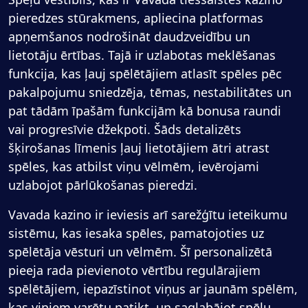
pieredzes stūrakmens, apliecina platformas
apņemšanos nodrošināt daudzveidību un
lietotāju ērtības. Tajā ir uzlabotas meklēšanas
funkcija, kas ļauj spēlētājiem atlasīt spēles pēc
pakalpojumu sniedzēja, tēmas, nestabilitātes un
pat tādām īpašām funkcijām kā bonusa raundi
vai progresīvie džekpoti. Šāds detalizēts
šķirošanas līmenis ļauj lietotājiem ātri atrast
spēles, kas atbilst viņu vēlmēm, ievērojami
uzlabojot pārlūkošanas pieredzi.
Vavada kazino ir ieviesis arī sarežģītu ieteikumu
sistēmu, kas iesaka spēles, pamatojoties uz
spēlētāja vēsturi un vēlmēm. Šī personalizētā
pieeja rada pievienoto vērtību regulārajiem
spēlētājiem, iepazīstinot viņus ar jaunām spēlēm,
kas viņiem varētu patikt, un saglabājot spēļu