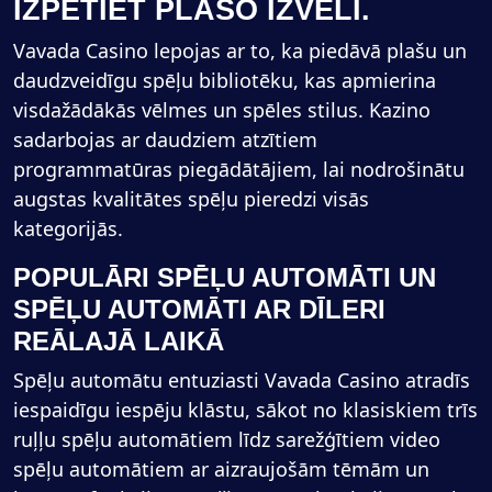
IZPĒTIET PLAŠO IZVĒLI.
Vavada Casino lepojas ar to, ka piedāvā plašu un
daudzveidīgu spēļu bibliotēku, kas apmierina
visdažādākās vēlmes un spēles stilus. Kazino
sadarbojas ar daudziem atzītiem
programmatūras piegādātājiem, lai nodrošinātu
augstas kvalitātes spēļu pieredzi visās
kategorijās.
POPULĀRI SPĒĻU AUTOMĀTI UN
SPĒĻU AUTOMĀTI AR DĪLERI
REĀLAJĀ LAIKĀ
Spēļu automātu entuziasti Vavada Casino atradīs
iespaidīgu iespēju klāstu, sākot no klasiskiem trīs
ruļļu spēļu automātiem līdz sarežģītiem video
spēļu automātiem ar aizraujošām tēmām un