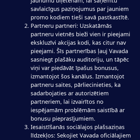
jaunumu biļetenam, lai saņemtu
savlaicīgus paziņojumus par jauniem
promo kodiem tieši savā pastkastītē.
Partneru partneri: Uzskatāmās
partneru vietnēs bieži vien ir pieejami
ekskluzīvi akcijas kodi, kas citur nav
pieejami. Šīs partnerības ļauj Vavada
sasniegt plašāku auditoriju, un tāpēc
viņi var piedāvāt īpašus bonusus,
izmantojot šos kanālus. Izmantojot
partneru saites, pārliecinieties, ka
sadarbojaties ar autorizētiem
partneriem, lai izvairītos no
iespējamām problēmām saistībā ar
bonusu pieprasījumiem.
Iesaistīšanās sociālajos plašsaziņas
līdzekļos: Sekojiet Vavada oficiālajiem