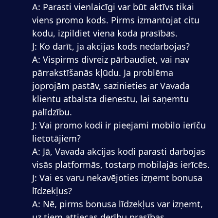
A: Parasti vienlaicīgi var būt aktīvs tikai
viens promo kods. Pirms izmantojat citu
kodu, izpildiet viena koda prasības.
J: Ko darīt, ja akcijas kods nedarbojas?
A: Vispirms divreiz pārbaudiet, vai nav
pārrakstīšanās kļūdu. Ja problēma
joprojām pastāv, sazinieties ar Vavada
klientu atbalsta dienestu, lai saņemtu
palīdzību.
J: Vai promo kodi ir pieejami mobilo ierīču
lietotājiem?
A: Jā, Vavada akcijas kodi parasti darbojas
visās platformās, tostarp mobilajās ierīcēs.
J: Vai es varu nekavējoties izņemt bonusa
līdzekļus?
A: Nē, pirms bonusa līdzekļus var izņemt,
uz tiem attiecas derību prasības.