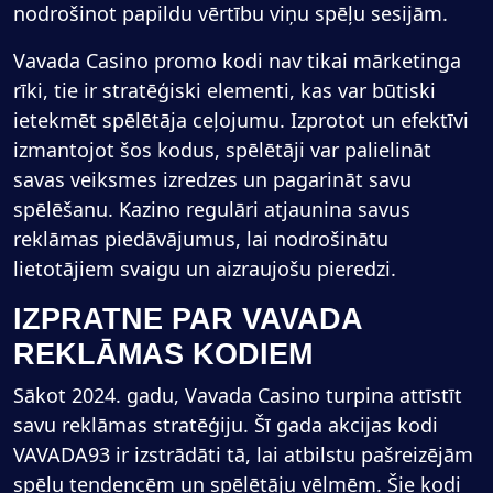
nodrošinot papildu vērtību viņu spēļu sesijām.
Vavada Casino promo kodi nav tikai mārketinga
rīki, tie ir stratēģiski elementi, kas var būtiski
ietekmēt spēlētāja ceļojumu. Izprotot un efektīvi
izmantojot šos kodus, spēlētāji var palielināt
savas veiksmes izredzes un pagarināt savu
spēlēšanu. Kazino regulāri atjaunina savus
reklāmas piedāvājumus, lai nodrošinātu
lietotājiem svaigu un aizraujošu pieredzi.
IZPRATNE PAR VAVADA
REKLĀMAS KODIEM
Sākot 2024. gadu, Vavada Casino turpina attīstīt
savu reklāmas stratēģiju. Šī gada akcijas kodi
VAVADA93 ir izstrādāti tā, lai atbilstu pašreizējām
spēļu tendencēm un spēlētāju vēlmēm. Šie kodi