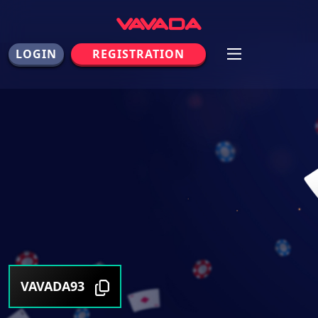
LOGIN
REGISTRATION
VAVADA93