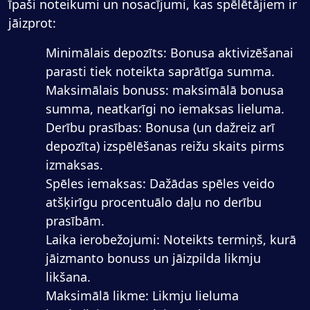
īpaši noteikumi un nosacījumi, kas spēlētājiem ir
jāizprot:
Minimālais depozīts: Bonusa aktivizēšanai
parasti tiek noteikta saprātīga summa.
Maksimālais bonuss: maksimālā bonusa
summa, neatkarīgi no iemaksas lieluma.
Derību prasības: Bonusa (un dažreiz arī
depozīta) izspēlēšanas reižu skaits pirms
izmaksas.
Spēles iemaksas: Dažādas spēles veido
atšķirīgu procentuālo daļu no derību
prasībām.
Laika ierobežojumi: Noteikts termiņš, kurā
jāizmanto bonuss un jāizpilda likmju
likšana.
Maksimālā likme: Likmju lieluma