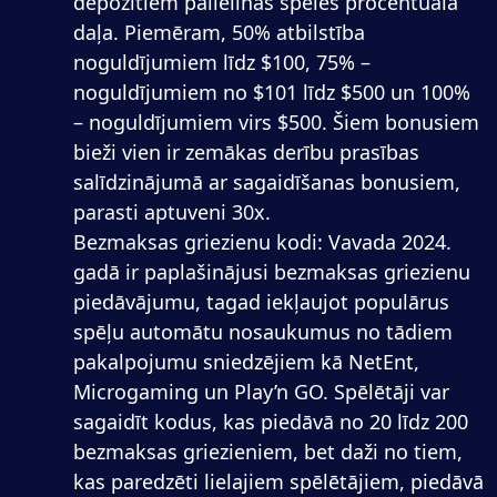
depozītiem palielinās spēles procentuālā
daļa. Piemēram, 50% atbilstība
noguldījumiem līdz $100, 75% –
noguldījumiem no $101 līdz $500 un 100%
– noguldījumiem virs $500. Šiem bonusiem
bieži vien ir zemākas derību prasības
salīdzinājumā ar sagaidīšanas bonusiem,
parasti aptuveni 30x.
Bezmaksas griezienu kodi: Vavada 2024.
gadā ir paplašinājusi bezmaksas griezienu
piedāvājumu, tagad iekļaujot populārus
spēļu automātu nosaukumus no tādiem
pakalpojumu sniedzējiem kā NetEnt,
Microgaming un Play’n GO. Spēlētāji var
sagaidīt kodus, kas piedāvā no 20 līdz 200
bezmaksas griezieniem, bet daži no tiem,
kas paredzēti lielajiem spēlētājiem, piedāvā