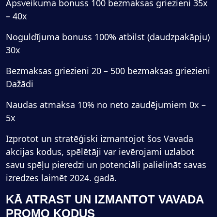
Apsveikuma bonuss 100 bezmaksas griezieni 35x
– 40x
Noguldījuma bonuss 100% atbilst (daudzpakāpju)
30x
Bezmaksas griezieni 20 – 500 bezmaksas griezieni
Dažādi
Naudas atmaksa 10% no neto zaudējumiem 0x –
5x
Izprotot un stratēģiski izmantojot šos Vavada
akcijas kodus, spēlētāji var ievērojami uzlabot
savu spēļu pieredzi un potenciāli palielināt savas
izredzes laimēt 2024. gadā.
KĀ ATRAST UN IZMANTOT VAVADA
PROMO KODUS