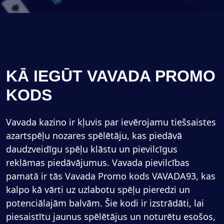
Paaugstini Savu Spēļu Efektivitāti Par 100 %
No Iemaksas +100 Bezmaksas Griezieni
KĀ IEGŪT VAVADA PROMO
VAVADA PROMO KODS
Promo Kods VAVADA93
KODS
Vavada kazino ir kļuvis par ievērojamu tiešsaistes
IZMANTOJIET PROMO KODU
azartspēļu nozares spēlētāju, kas piedāvā
daudzveidīgu spēļu klāstu un pievilcīgus
reklāmas piedāvājumus. Vavada pievilcības
pamatā ir tās Vavada Promo kods VAVADA93, kas
kalpo kā vārti uz uzlabotu spēļu pieredzi un
potenciālajām balvām. Šie kodi ir izstrādāti, lai
piesaistītu jaunus spēlētājus un noturētu esošos,