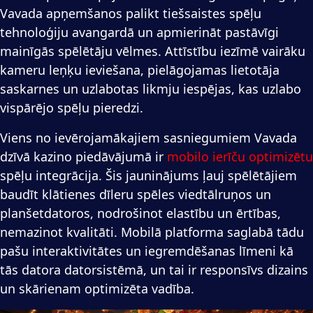
Vavada apņemšanos palikt tiešsaistes spēļu
tehnoloģiju avangardā un apmierināt pastāvīgi
mainīgās spēlētāju vēlmes. Attīstību iezīmē vairāku
kameru leņķu ieviešana, pielāgojamas lietotāja
saskarnes un uzlabotas likmju iespējas, kas uzlabo
vispārējo spēļu pieredzi.
Viens no ievērojamākajiem sasniegumiem Vavada
dzīvā kazino piedāvājumā ir
mobilo ierīču optimizētu
spēļu integrācija. Šis jauninājums ļauj spēlētājiem
baudīt klātienes dīleru spēles viedtālruņos un
planšetdatoros, nodrošinot elastību un ērtības,
nemazinot kvalitāti. Mobilā platforma saglabā tādu
pašu interaktivitātes un iegremdēšanas līmeni kā
tās datora datorsistēmā, un tai ir responsīvs dizains
un skārienam optimizēta vadība.