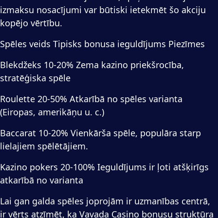
izmaksu nosacījumi var būtiski ietekmēt šo akciju
kopējo vērtību.
Spēles veids Tipisks bonusa ieguldījums Piezīmes
Blekdžeks 10-20% Zema kazino priekšrocība,
stratēģiska spēle
Roulette 20-50% Atkarībā no spēles varianta
(Eiropas, amerikāņu u. c.)
Baccarat 10-20% Vienkārša spēle, populāra starp
lielajiem spēlētājiem.
Kazino pokers 20-100% Ieguldījums ir ļoti atšķirīgs
atkarībā no varianta
Lai gan galda spēles joprojām ir uzmanības centrā,
ir vērts atzīmēt, ka Vavada Casino bonusu struktūra