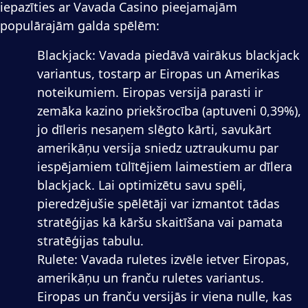
iepazīties ar Vavada Casino pieejamajām
populārajām galda spēlēm:
Blackjack: Vavada piedāvā vairākus blackjack
variantus, tostarp ar Eiropas un Amerikas
noteikumiem. Eiropas versijā parasti ir
zemāka kazino priekšrocība (aptuveni 0,39%),
jo dīleris nesaņem slēgto kārti, savukārt
amerikāņu versija sniedz uztraukumu par
iespējamiem tūlītējiem laimestiem ar dīlera
blackjack. Lai optimizētu savu spēli,
pieredzējušie spēlētāji var izmantot tādas
stratēģijas kā kāršu skaitīšana vai pamata
stratēģijas tabulu.
Rulete: Vavada ruletes izvēle ietver Eiropas,
amerikāņu un franču ruletes variantus.
Eiropas un franču versijās ir viena nulle, kas