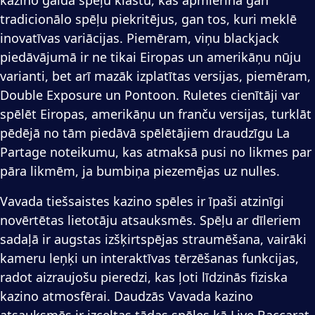
tradicionālo spēļu piekritējus, gan tos, kuri meklē
inovatīvas variācijas. Piemēram, viņu blackjack
piedāvājumā ir ne tikai Eiropas un amerikāņu nūju
varianti, bet arī mazāk izplatītas versijas, piemēram,
Double Exposure un Pontoon. Ruletes cienītāji var
spēlēt Eiropas, amerikāņu un franču versijas, turklāt
pēdējā no tām piedāvā spēlētājiem draudzīgu La
Partage noteikumu, kas atmaksā pusi no likmes par
pāra likmēm, ja bumbiņa piezemējas uz nulles.
Vavada tiešsaistes kazino spēles ir īpaši atzinīgi
novērtētas lietotāju atsauksmēs. Spēļu ar dīleriem
sadaļā ir augstas izšķirtspējas straumēšana, vairāki
kameru leņķi un interaktīvas tērzēšanas funkcijas,
radot aizraujošu pieredzi, kas ļoti līdzinās fiziska
kazino atmosfērai. Daudzās Vavada kazino
atsauksmēs ir izceltas tādas spēles kā Live Baccarat