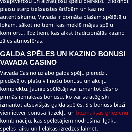
visaptverošu un aizraujošu spēļu pieredzi. Izlīdzinot
plaisu starp tiešsaistes ērtībām un kazino
autentiskumu, Vavada ir domāta plašam spēlētāju
lokam, sākot no tiem, kas meklē mājas spēļu
komfortu, līdz tiem, kas alkst tradicionālās kazino
zāles atmosfēras.
GALDA SPĒLES UN KAZINO BONUSI
VAVADA CASINO
Vavada Casino uzlabo galda spēļu pieredzi,
piedāvājot plašu vilinošu bonusu un akciju
komplektu. Jaunie spēlētāji var izmantot dāsno
pirmās iemaksas bonusu, ko var stratēģiski
izmantot atsevišķās galda spēlēs. Šis bonuss bieži
vien ietver bonusa līdzekļu un
bezmaksas griezienu
kombināciju, kas spēlētājiem nodrošina ilgāku
spēles laiku un lielākas izredzes laimēt.