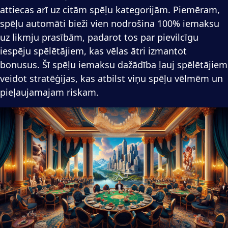
attiecas arī uz citām spēļu kategorijām. Piemēram,
spēļu automāti bieži vien nodrošina 100% iemaksu
uz likmju prasībām, padarot tos par pievilcīgu
iespēju spēlētājiem, kas vēlas ātri izmantot
bonusus. Šī spēļu iemaksu dažādība ļauj spēlētājiem
veidot stratēģijas, kas atbilst viņu spēļu vēlmēm un
pieļaujamajam riskam.