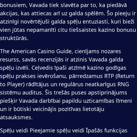
bonusiem, Vavada tiek slavēta par to, ka piedāvā
akcijas, kas attiecas arī uz galda spēlēm. Šo pieeju ir
atzinīgi novērtējuši galda spēļu entuziasti, kuri bieži
vien jūtas nepamanīti citu tiešsaistes kazino bonusu
struktūrās.
The American Casino Guide, cienījams nozares
resurss, savās recenzijās ir atzinis Vavada galda
spēļu izvēli. Ceļvedis īpaši atzīmē kazino godīgas
spēļu prakses ievērošanu, pārredzamus RTP (Return
to Player) rādītājus un regulārus neatkarīgus RNG
sistēmu auditus. Šis trešās puses apstiprinājums
piešķir Vavada darbībai papildu uzticamības līmeni
un ir būtiski veicinājis pozitīvas lietotāju
atsauksmes.
Spēļu veidi Pieejamie spēļu veidi Īpašās funkcijas