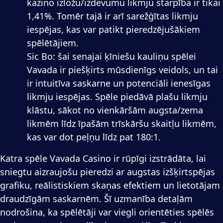
kazino izložu/izdevumu likmju starpība ir tikai
1,41%. Tomēr tajā ir arī sarežģītas likmju
iespējas, kas var patikt pieredzējušākiem
spēlētājiem.
Sic Bo: šai senajai ķīniešu kauliņu spēlei
Vavada ir piešķirts mūsdienīgs veidols, un tai
ir intuitīva saskarne un potenciāli ienesīgas
likmju iespējas. Spēle piedāvā plašu likmju
klāstu, sākot no vienkāršām augsta/zema
likmēm līdz īpašām trīskāršu skaitļu likmēm,
kas var dot peļņu līdz pat 180:1.
Katra spēle Vavada Casino ir rūpīgi izstrādāta, lai
sniegtu aizraujošu pieredzi ar augstas izšķirtspējas
grafiku, reālistiskiem skaņas efektiem un lietotājam
draudzīgām saskarnēm. Šī uzmanība detaļām
nodrošina, ka spēlētāji var viegli orientēties spēlēs