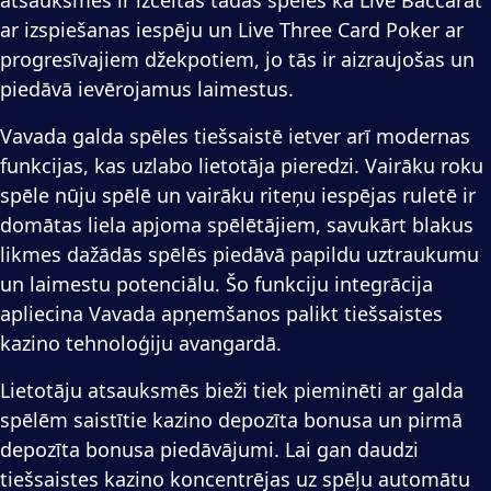
ar izspiešanas iespēju un Live Three Card Poker ar
progresīvajiem džekpotiem, jo tās ir aizraujošas un
piedāvā ievērojamus laimestus.
Vavada galda spēles tiešsaistē ietver arī modernas
funkcijas, kas uzlabo lietotāja pieredzi. Vairāku roku
spēle nūju spēlē un vairāku riteņu iespējas ruletē ir
domātas liela apjoma spēlētājiem, savukārt blakus
likmes dažādās spēlēs piedāvā papildu uztraukumu
un laimestu potenciālu. Šo funkciju integrācija
apliecina Vavada apņemšanos palikt tiešsaistes
kazino tehnoloģiju avangardā.
Lietotāju atsauksmēs bieži tiek pieminēti ar galda
spēlēm saistītie kazino depozīta bonusa un pirmā
depozīta bonusa piedāvājumi. Lai gan daudzi
tiešsaistes kazino koncentrējas uz spēļu automātu