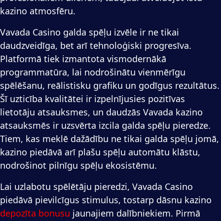
kazino atmosfēru.
Vavada Casino galda spēļu izvēle ir ne tikai
daudzveidīga, bet arī tehnoloģiski progresīva.
Platformā tiek izmantota vismodernākā
programmatūra, lai nodrošinātu vienmērīgu
spēlēšanu, reālistisku grafiku un godīgus rezultātus.
Šī uzticība kvalitātei ir izpelnījusies pozitīvas
lietotāju atsauksmes, un daudzās Vavada kazino
atsauksmēs ir uzsvērta izcila galda spēļu pieredze.
Tiem, kas meklē dažādību ne tikai galda spēļu jomā,
kazino piedāvā arī plašu spēļu automātu klāstu,
nodrošinot pilnīgu spēļu ekosistēmu.
Lai uzlabotu spēlētāju pieredzi, Vavada Casino
piedāvā pievilcīgus stimulus, tostarp dāsnu kazino
depozīta bonusu
jaunajiem dalībniekiem. Pirmā